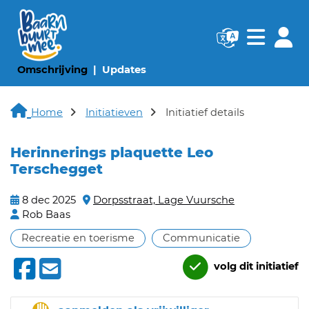
Navigatie websi
Navigatie
(huidige pagina)
(huidige pagina)
Omschrijving
Updates
Home
Initiatieven
Initiatief details
Herinnerings plaquette Leo
Terschegget
8 dec 2025
Dorpsstraat, Lage Vuursche
Rob Baas
Recreatie en toerisme
Communicatie
volg dit initiatief