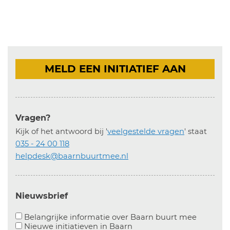
MELD EEN INITIATIEF AAN
Vragen?
Kijk of het antwoord bij '
veelgestelde vragen
' staat
035 - 24 00 118
helpdesk@baarnbuurtmee.nl
Nieuwsbrief
Aanvinke
Belangrijke informatie over Baarn buurt mee
Nieuwe initiatieven in
Baarn