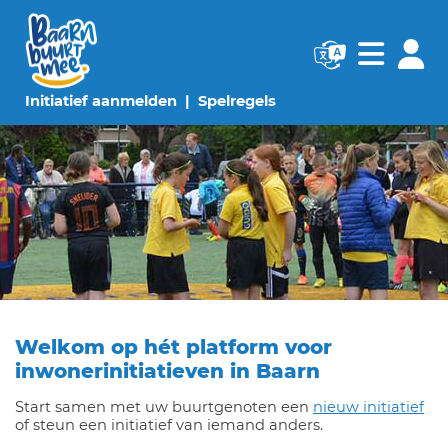
Navigatie websi
Navigatie
(huidige pagina)
(huidige pagina)
Initiatief aanmelden
Spelregels
Welkom op hét platform voor
inwonerinitiatieven in Baarn
Start samen met uw buurtgenoten een
nieuw initiatief
of steun een initiatief van iemand anders.