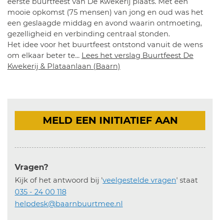
eerste buurtfeest van De Kwekerij plaats. Met een
mooie opkomst (75 mensen) van jong en oud was het
een geslaagde middag en avond waarin ontmoeting,
gezelligheid en verbinding centraal stonden.
Het idee voor het buurtfeest ontstond vanuit de wens
om elkaar beter te...
Lees het verslag Buurtfeest De
Kwekerij & Plataanlaan (Baarn)
MELD EEN INITIATIEF AAN
Vragen?
Kijk of het antwoord bij '
veelgestelde vragen
' staat
035 - 24 00 118
helpdesk@baarnbuurtmee.nl