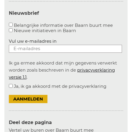
Nieuwsbrief
Aanvinke
Belangrijke informatie over Baarn buurt mee
Nieuwe initiatieven in
Baarn
Vul uw e-mailadres in
Ik ga ermee akkoord dat mijn gegevens verwerkt
worden zoals beschreven in de
privacyverklaring
versie 1.1
.
Ja, ik ga akkoord met de privacyverklaring
AANMELDEN
Deel deze pagina
Vertel uw buren over Baarn buurt mee