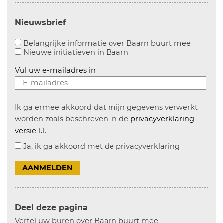
Nieuwsbrief
Aanvinke
Belangrijke informatie over Baarn buurt mee
Nieuwe initiatieven in
Baarn
Vul uw e-mailadres in
Ik ga ermee akkoord dat mijn gegevens verwerkt
worden zoals beschreven in de
privacyverklaring
versie 1.1
.
Ja, ik ga akkoord met de privacyverklaring
AANMELDEN
Deel deze pagina
Vertel uw buren over Baarn buurt mee