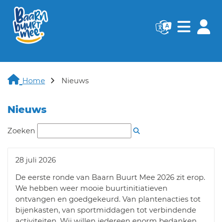
Navigatie websi
Navigatie
Home
Nieuws
Nieuws
Zoeken
De eerste ronde zit er weer op!
28 juli 2026
De eerste ronde van Baarn Buurt Mee 2026 zit erop.
We hebben weer mooie buurtinitiatieven
ontvangen en goedgekeurd. Van plantenacties tot
bijenkasten, van sportmiddagen tot verbindende
activiteiten. Wij willen iedereen enorm bedanken