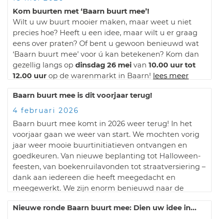
Kom buurten met ‘Baarn buurt mee’!
Wilt u uw buurt mooier maken, maar weet u niet
precies hoe? Heeft u een idee, maar wilt u er graag
eens over praten? Of bent u gewoon benieuwd wat
‘Baarn buurt mee’ voor ú kan betekenen? Kom dan
gezellig langs op
dinsdag 26 mei
van
10.00 uur tot
12.00 uur
op de warenmarkt in Baarn!
lees meer
Baarn buurt mee is dit voorjaar terug!
4 februari 2026
Baarn buurt mee komt in 2026 weer terug! In het
voorjaar gaan we weer van start. We mochten vorig
jaar weer mooie buurtinitiatieven ontvangen en
goedkeuren. Van nieuwe beplanting tot Halloween-
feesten, van boekenruilavonden tot straatversiering –
dank aan iedereen die heeft meegedacht en
meegewerkt. We zijn enorm benieuwd naar de
initiatieven van dit jaar.
lees meer
Nieuwe ronde Baarn buurt mee: Dien uw idee in...