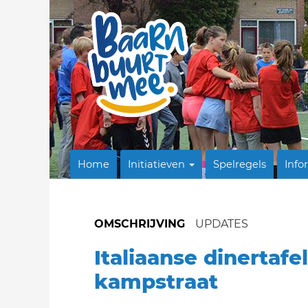
Home
Initiatieven
Spelregels
Info
OMSCHRIJVING
UPDATES
Italiaanse dinertafe
kampstraat