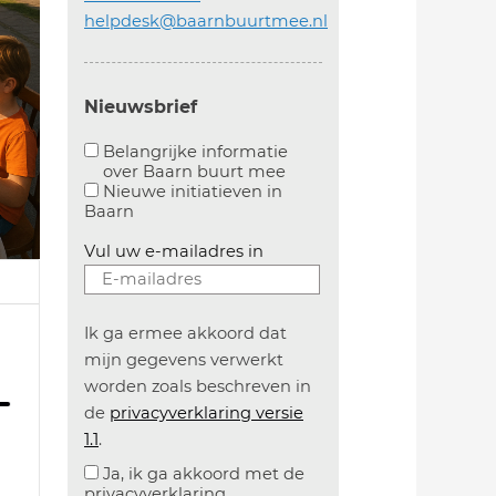
helpdesk@baarnbuurtmee.nl
Nieuwsbrief
Belangrijke informatie
over Baarn buurt mee
Aanvinken om belangrijke informatie over baarn
Nieuwe initiatieven in
Baarn
Vul uw e-mailadres in
Ik ga ermee akkoord dat
mijn gegevens verwerkt
worden zoals beschreven in
de
privacyverklaring versie
1.1
.
Ja, ik ga akkoord met de
privacyverklaring