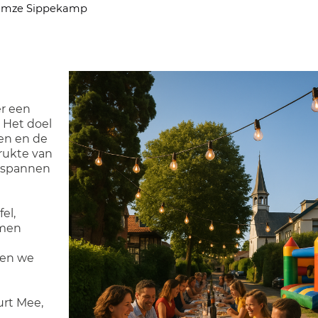
mze Sippekamp
er een
. Het doel
gen en de
drukte van
ntspannen
el,
amen
n
len we
urt Mee,