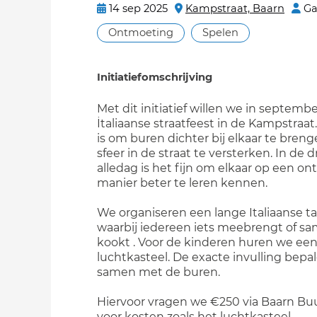
14 sep 2025
Kampstraat, Baarn
Ga
Ontmoeting
Spelen
Initiatiefomschrijving
Met dit initiatief willen we in septemb
İtaliaanse straatfeest in de Kampstraat
is om buren dichter bij elkaar te bren
sfeer in de straat te versterken. In de 
alledag is het fijn om elkaar op een o
manier beter te leren kennen.
We organiseren een lange Italiaanse taf
waarbij iedereen iets meebrengt of s
kookt . Voor de kinderen huren we ee
luchtkasteel. De exacte invulling bepa
samen met de buren.
Hiervoor vragen we €250 via Baarn Bu
voor kosten zoals het luchtkasteel,