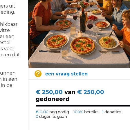
gers uit
leding.
chikbaar
witte
 er een
estel
ls voor
en en dat
 kunnen
een vraag stellen
n in een
 in de
€ 250,00
van
€ 250,00
gedoneerd
€ 0,00
nog nodig
100%
bereikt
1
donaties
0
dagen te gaan