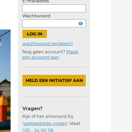
E-mailadres
Wachtwoord
wachtwoord vergeten?
Nog geen account?
Maak
Account
een account aan
.
aanmaken
MELD EEN INITIATIEF AAN
Vragen?
Kijk of het antwoord bij
'
veelgestelde vragen
' staat
035 - 24 00 118