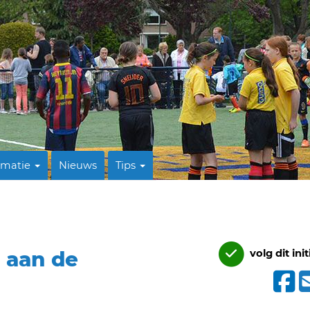
rmatie
Nieuws
Tips
l aan de
volg dit init