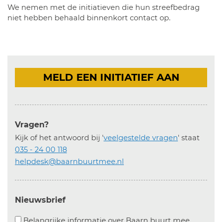
We nemen met de initiatieven die hun streefbedrag
niet hebben behaald binnenkort contact op.
MELD EEN INITIATIEF AAN
Vragen?
Kijk of het antwoord bij '
veelgestelde vragen
' staat
035 - 24 00 118
helpdesk@baarnbuurtmee.nl
Nieuwsbrief
Aanvinke
Belangrijke informatie over Baarn buurt mee