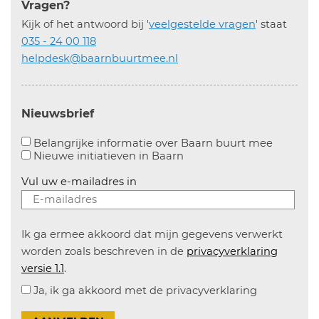
Vragen?
Kijk of het antwoord bij '
veelgestelde vragen
' staat
035 - 24 00 118
helpdesk@baarnbuurtmee.nl
Nieuwsbrief
Aanvinke
Belangrijke informatie over Baarn buurt mee
Nieuwe initiatieven in
Baarn
Vul uw e-mailadres in
Ik ga ermee akkoord dat mijn gegevens verwerkt
worden zoals beschreven in de
privacyverklaring
versie 1.1
.
Ja, ik ga akkoord met de privacyverklaring