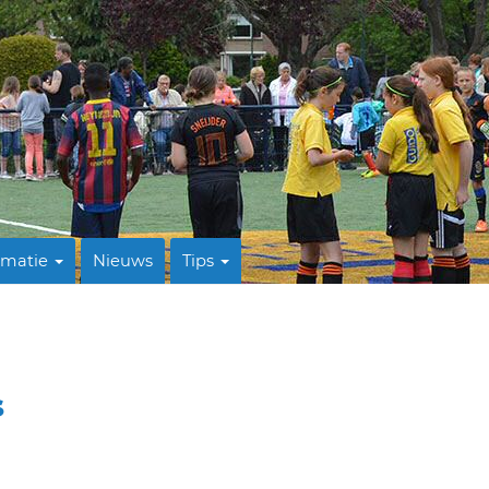
rmatie
Nieuws
Tips
s