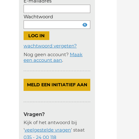
E-mailadres
Wachtwoord
wachtwoord vergeten?
Nog geen account?
Maak
Account
een account aan
.
aanmaken
MELD EEN INITIATIEF AAN
Vragen?
Kijk of het antwoord bij
'
veelgestelde vragen
' staat
035 - 24 00 118