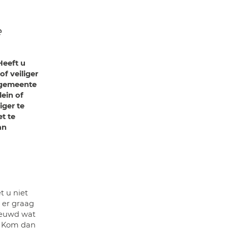
e
Heeft u
of veiliger
 gemeente
ein of
iger te
t te
an
 u niet
u er graag
ieuwd wat
? Kom dan