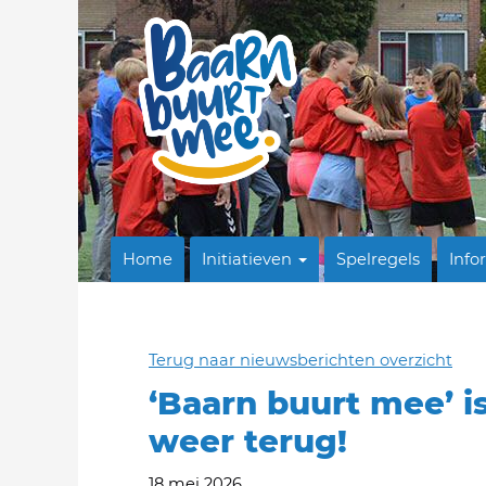
Home
Initiatieven
Spelregels
Info
Terug naar nieuwsberichten overzicht
‘Baarn buurt mee’ i
weer terug!
18 mei 2026