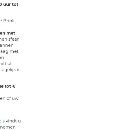
0 uur tot
e Brink,
en met
nen sfeer
plannen
raag met
en
eft of
gelijk is:
e tot €
oen of uw
ls
vindt u
 opnemen