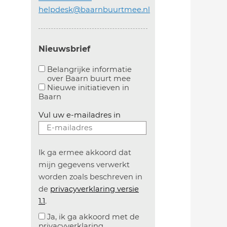
helpdesk@baarnbuurtmee.nl
Nieuwsbrief
Belangrijke informatie
over Baarn buurt mee
Aanvinken om belangrijke informatie over baarn
Nieuwe initiatieven in
Baarn
Vul uw e-mailadres in
Ik ga ermee akkoord dat
mijn gegevens verwerkt
worden zoals beschreven in
de
privacyverklaring versie
1.1
.
Ja, ik ga akkoord met de
privacyverklaring