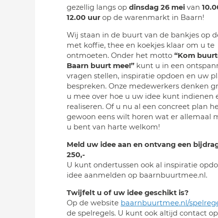
gezellig langs op
dinsdag 26 mei
van
10.0
12.00 uur
op de warenmarkt in Baarn!
Wij staan in de buurt van de bankjes op d
met koffie, thee en koekjes klaar om u te
ontmoeten. Onder het motto
“Kom buurt
Baarn buurt mee!”
kunt u in een ontspan
vragen stellen, inspiratie opdoen en uw 
bespreken. Onze medewerkers denken g
u mee over hoe u uw idee kunt indienen 
realiseren. Of u nu al een concreet plan he
gewoon eens wilt horen wat er allemaal mo
u bent van harte welkom!
Meld uw idee aan en ontvang een bijdrag
250,-
U kunt ondertussen ook al inspiratie opd
idee aanmelden op baarnbuurtmee.nl.
Twijfelt u of uw idee geschikt is?
Op de website
baarnbuurtmee.nl/spelrege
de spelregels. U kunt ook altijd contact