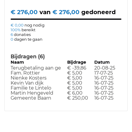
€ 276,00
van
€ 276,00
gedoneerd
€ 0,00
nog nodig
100%
bereikt
6
donaties
0
dagen te gaan
Bijdragen (6)
Naam
Bijdrage
Datum
Terugbetaling aan ge
€ -39,86
20-08-25
Fam. Rottier
€ 5,00
17-07-25
Nienke Kosters
€ 5,00
16-07-25
Kevin Van dijk
€ 5,00
16-07-25
Familie te Lintelo
€ 5,00
16-07-25
Martin Hengeveld
€ 6,00
16-07-25
Gemeente Baarn
€ 250,00
16-07-25