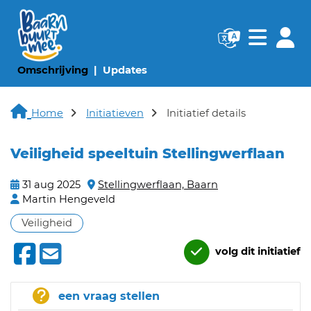
Navigatie websi
Navigatie
(huidige pagina)
(huidige pagina)
Omschrijving
Updates
Home
Initiatieven
Initiatief details
Veiligheid speeltuin Stellingwerflaan
31 aug 2025
Stellingwerflaan, Baarn
Martin Hengeveld
Veiligheid
volg dit initiatief
een vraag stellen