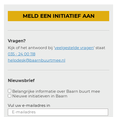
MELD EEN INITIATIEF AAN
Vragen?
Kijk of het antwoord bij '
veelgestelde vragen
' staat
035 - 24 00 118
helpdesk@baarnbuurtmee.nl
Nieuwsbrief
Aanvinke
Belangrijke informatie over Baarn buurt mee
Nieuwe initiatieven in
Baarn
Vul uw e-mailadres in