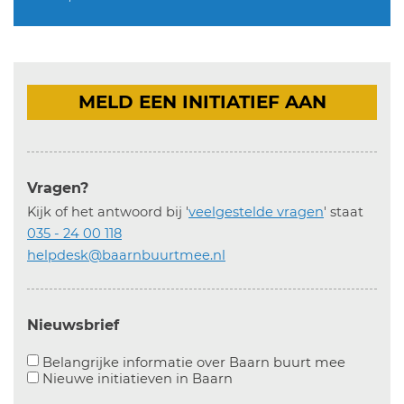
MELD EEN INITIATIEF AAN
Vragen?
Kijk of het antwoord bij '
veelgestelde vragen
' staat
035 - 24 00 118
helpdesk@baarnbuurtmee.nl
Nieuwsbrief
Aanvinke
Belangrijke informatie over Baarn buurt mee
Nieuwe initiatieven in
Baarn