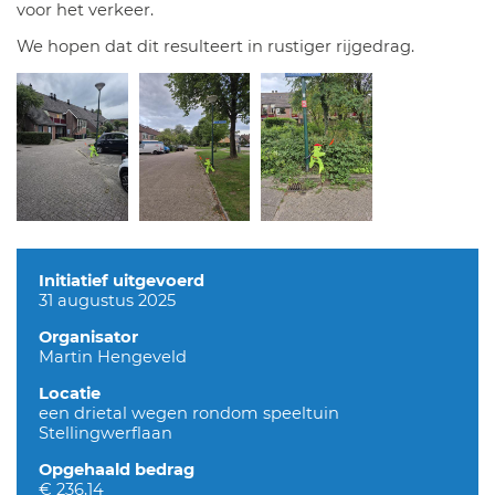
voor het verkeer.
We hopen dat dit resulteert in rustiger rijgedrag.
Initiatief uitgevoerd
31 augustus 2025
Organisator
Martin Hengeveld
Locatie
een drietal wegen rondom speeltuin
Stellingwerflaan
Opgehaald bedrag
€ 236,14