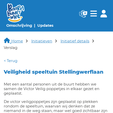
Navigatie websi
Navigatie
(huidige pagina)
(huidige pagina)
Omschrijving
Updates
Home
Initiatieven
Initiatief details
Verslag
< Terug
Veiligheid speeltuin Stellingwerflaan
Met een aantal personen uit de buurt hebben we
samen de Victor Veilig poppetjes in elkaar gezet en
geplaatst.
De victor veiligpoppetjes zijn geplaatst op plekken
rondom de speeltuin, waarvan wij denken dat ze
niemand in de weg staan, maar wel goed zichtbaar zijn