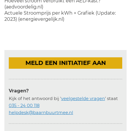
Hoeveel stroom verbruikt een AED-kast?
(aedvoordelig.nl)
Actuele Stroomprijs per kWh + Grafiek (Update:
2023) (energievergelijk.nl)
MELD EEN INITIATIEF AAN
Vragen?
Kijk of het antwoord bij '
veelgestelde vragen
' staat
035 - 24 00 118
helpdesk@baarnbuurtmee.nl