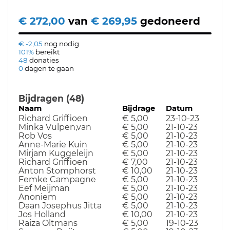
€ 272,00
van
€ 269,95
gedoneerd
€ -2,05
nog nodig
101%
bereikt
48
donaties
0
dagen te gaan
Bijdragen (48)
Naam
Bijdrage
Datum
Richard Griffioen
€ 5,00
23-10-23
Minka Vulpen,van
€ 5,00
21-10-23
Rob Vos
€ 5,00
21-10-23
Anne-Marie Kuin
€ 5,00
21-10-23
Mirjam Kuggeleijn
€ 5,00
21-10-23
Richard Griffioen
€ 7,00
21-10-23
Anton Stomphorst
€ 10,00
21-10-23
Femke Campagne
€ 5,00
21-10-23
Eef Meijman
€ 5,00
21-10-23
Anoniem
€ 5,00
21-10-23
Daan Josephus Jitta
€ 5,00
21-10-23
Jos Holland
€ 10,00
21-10-23
Raiza Oltmans
€ 5,00
19-10-23