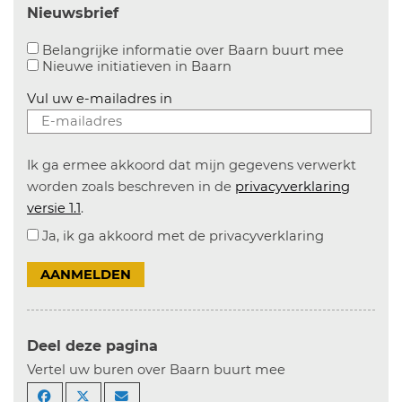
Nieuwsbrief
Aanvinke
Belangrijke informatie over Baarn buurt mee
Nieuwe initiatieven in
Baarn
Vul uw e-mailadres in
Ik ga ermee akkoord dat mijn gegevens verwerkt
worden zoals beschreven in de
privacyverklaring
versie 1.1
.
Ja, ik ga akkoord met de privacyverklaring
AANMELDEN
Deel deze pagina
Vertel uw buren over Baarn buurt mee