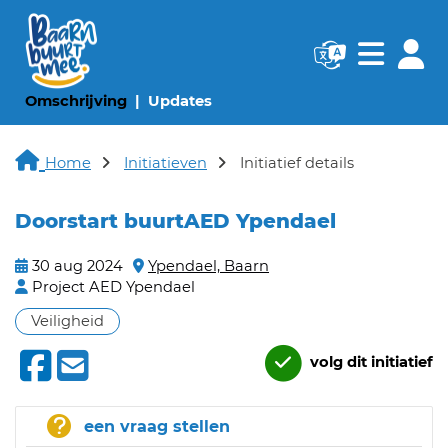
Navigatie websi
Navigatie
(huidige pagina)
(huidige pagina)
Omschrijving
Updates
Home
Initiatieven
Initiatief details
Doorstart buurtAED Ypendael
30 aug 2024
Ypendael, Baarn
Project AED Ypendael
Veiligheid
volg dit initiatief
een vraag stellen