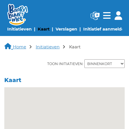
Navigatie websi
Navigatie
(huidige pagina)
(huidige pagina)
(huidige pagina)
(
Initiatieven
Kaart
Verslagen
Initiatief aanmelden
Home
Initiatieven
Kaart
TOON INITIATIEVEN:
Kaart