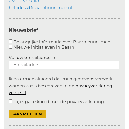
035 - 24 00 118
helpdesk@baarnbuurtmee.nl
Nieuwsbrief
Aanvinke
Belangrijke informatie over Baarn buurt mee
Nieuwe initiatieven in
Baarn
Vul uw e-mailadres in
Ik ga ermee akkoord dat mijn gegevens verwerkt
worden zoals beschreven in de
privacyverklaring
versie 1.1
.
Ja, ik ga akkoord met de privacyverklaring
AANMELDEN