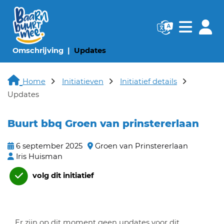
Navigatie websi
Navigatie
(huidige pagina)
(huidige pagina)
Omschrijving
Updates
Home
Initiatieven
Initiatief details
Updates
Buurt bbq Groen van prinstererlaan
6 september 2025
Groen van Prinstererlaan
Iris Huisman
volg dit initiatief
Er zijn op dit moment geen updates voor dit