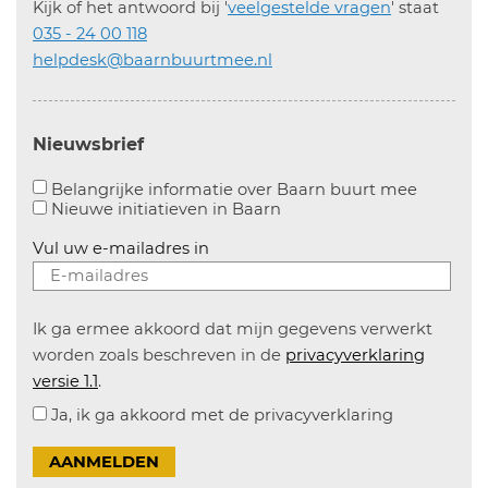
Kijk of het antwoord bij '
veelgestelde vragen
' staat
035 - 24 00 118
helpdesk@baarnbuurtmee.nl
Nieuwsbrief
Aanvinke
Belangrijke informatie over Baarn buurt mee
Nieuwe initiatieven in
Baarn
Vul uw e-mailadres in
Ik ga ermee akkoord dat mijn gegevens verwerkt
worden zoals beschreven in de
privacyverklaring
versie 1.1
.
Ja, ik ga akkoord met de privacyverklaring
AANMELDEN