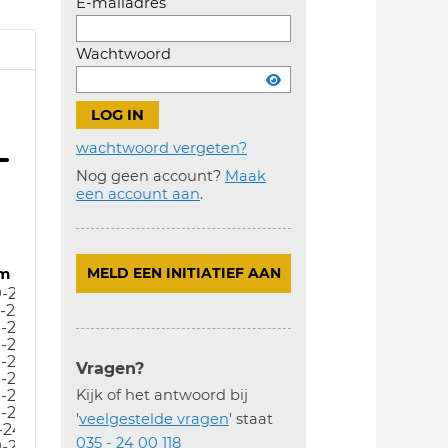
E-mailadres
Wachtwoord
wachtwoord vergeten?
Nog geen account?
Maak
Account
een account aan
.
aanmaken
m
MELD EEN INITIATIEF AAN
9-24
-24
9-24
9-24
9-24
Vragen?
9-24
9-24
Kijk of het antwoord bij
9-24
'
veelgestelde vragen
' staat
-24
035 - 24 00 118
9-24