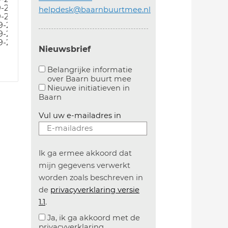
9-24
helpdesk@baarnbuurtmee.nl
9-24
9-24
9-24
9-24
Nieuwsbrief
Belangrijke informatie
over Baarn buurt mee
Aanvinken om belangrijke informatie over baarn
Nieuwe initiatieven in
Baarn
Vul uw e-mailadres in
Ik ga ermee akkoord dat
mijn gegevens verwerkt
worden zoals beschreven in
de
privacyverklaring versie
1.1
.
Ja, ik ga akkoord met de
privacyverklaring