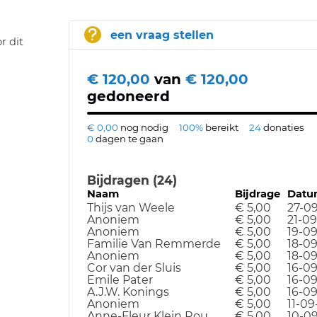
een vraag stellen
r dit
€ 120,00
van
€ 120,00
gedoneerd
€ 0,00
nog nodig
100%
bereikt
24
donaties
0
dagen te gaan
Bijdragen (24)
Naam
Bijdrage
Datu
Thijs van Weele
€ 5,00
27-0
Anoniem
€ 5,00
21-09
Anoniem
€ 5,00
19-0
Familie Van Remmerde
€ 5,00
18-0
Anoniem
€ 5,00
18-0
Cor van der Sluis
€ 5,00
16-0
Emile Pater
€ 5,00
16-0
A.J.W. Konings
€ 5,00
16-0
Anoniem
€ 5,00
11-09
Anne-Fleur Klein Rou
€ 5,00
10-0