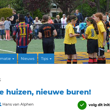
rmatie
Nieuws
Tips
G
we huizen, nieuwe buren!
Hans van Alphen
volg dit init