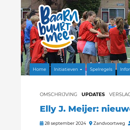
Home
Initiatieven
Spelregels
Info
OMSCHRIJVING
UPDATES
VERSLA
Elly J. Meijer: nieu
28 september 2024
Zandvoortweg