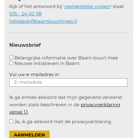
Kijk of het antwoord bij '
veelgestelde vragen
' staat
035 - 24 00 118
helpdesk@baarnbuurtmee.nl
Nieuwsbrief
Aanvinke
Belangrijke informatie over Baarn buurt mee
Nieuwe initiatieven in
Baarn
Vul uw e-mailadres in
Ik ga ermee akkoord dat mijn gegevens verwerkt
worden zoals beschreven in de
privacyverklaring
versie 1.1
.
Ja, ik ga akkoord met de privacyverklaring
AANMELDEN