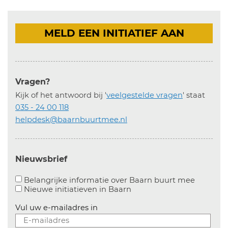
MELD EEN INITIATIEF AAN
Vragen?
Kijk of het antwoord bij '
veelgestelde vragen
' staat
035 - 24 00 118
helpdesk@baarnbuurtmee.nl
Nieuwsbrief
Aanvinke
Belangrijke informatie over Baarn buurt mee
Nieuwe initiatieven in
Baarn
Vul uw e-mailadres in