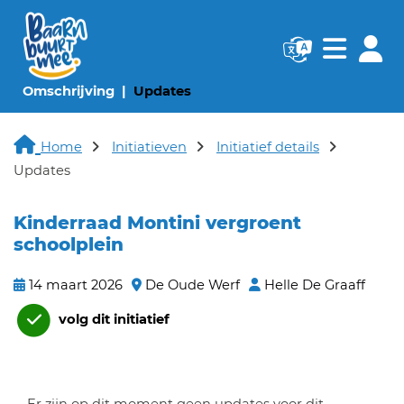
Navigatie websi
Navigatie
(huidige pagina)
(huidige pagina)
Omschrijving
Updates
Home
Initiatieven
Initiatief details
Updates
Kinderraad Montini vergroent
schoolplein
14 maart 2026
De Oude Werf
Helle De Graaff
volg dit initiatief