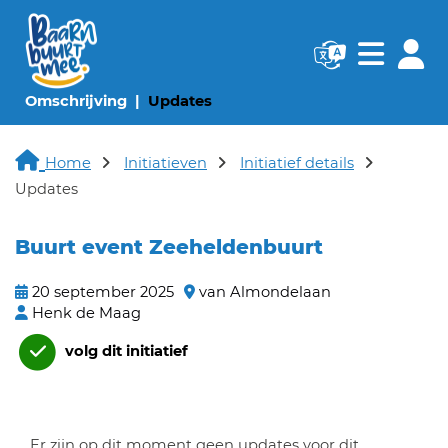
Navigatie websi
Navigatie
(huidige pagina)
(huidige pagina)
Omschrijving
Updates
Home
Initiatieven
Initiatief details
Updates
Buurt event Zeeheldenbuurt
20 september 2025
van Almondelaan
Henk de Maag
volg dit initiatief
Er zijn op dit moment geen updates voor dit