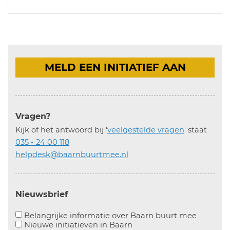
MELD EEN INITIATIEF AAN
Vragen?
Kijk of het antwoord bij '
veelgestelde vragen
' staat
035 - 24 00 118
helpdesk@baarnbuurtmee.nl
Nieuwsbrief
Aanvinke
Belangrijke informatie over Baarn buurt mee
Nieuwe initiatieven in
Baarn