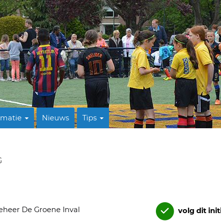
rmatie
Nieuws
Tips
G
eheer De Groene Inval
volg dit init