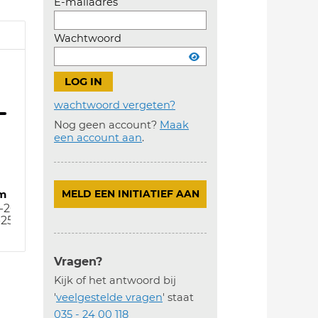
E-mailadres
Wachtwoord
wachtwoord vergeten?
Nog geen account?
Maak
Account
een account aan
.
aanmaken
m
MELD EEN INITIATIEF AAN
-26
-25
Vragen?
Kijk of het antwoord bij
'
veelgestelde vragen
' staat
035 - 24 00 118