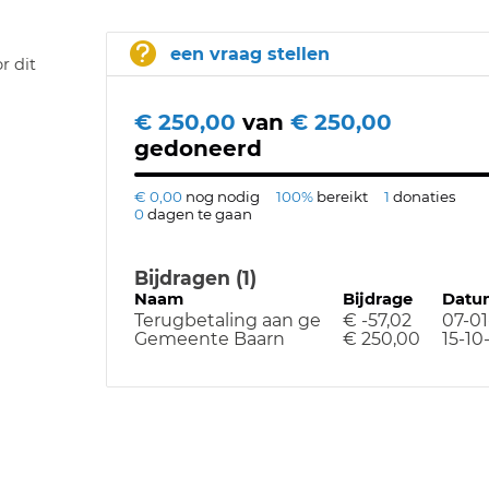
een vraag stellen
r dit
€ 250,00
van
€ 250,00
gedoneerd
€ 0,00
nog nodig
100%
bereikt
1
donaties
0
dagen te gaan
Bijdragen (1)
Naam
Bijdrage
Datu
Terugbetaling aan ge
€ -57,02
07-01
Gemeente Baarn
€ 250,00
15-10