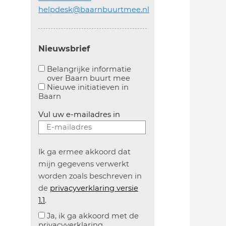
helpdesk@baarnbuurtmee.nl
Nieuwsbrief
Belangrijke informatie
over Baarn buurt mee
Aanvinken om belangrijke informatie over baarn
Nieuwe initiatieven in
Baarn
Vul uw e-mailadres in
Ik ga ermee akkoord dat
mijn gegevens verwerkt
worden zoals beschreven in
de
privacyverklaring versie
1.1
.
Ja, ik ga akkoord met de
privacyverklaring