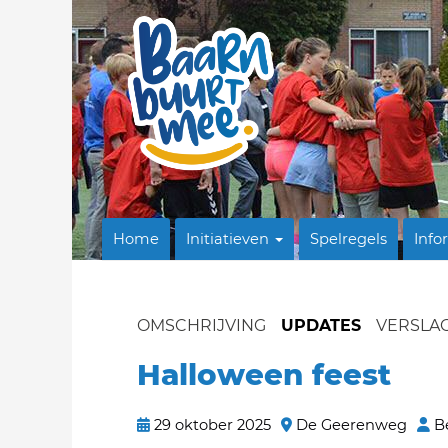
Home
Initiatieven
Spelregels
Info
OMSCHRIJVING
UPDATES
VERSLA
Halloween feest
29 oktober 2025
De Geerenweg
B