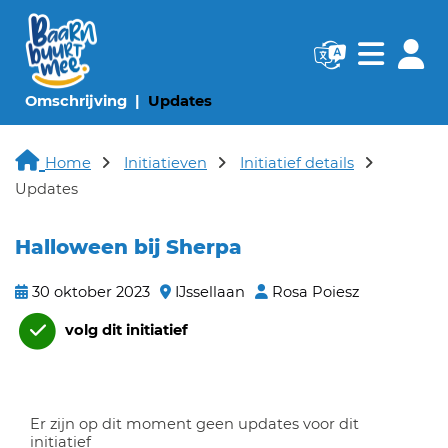
Navigatie websi
Navigatie
(huidige pagina)
(huidige pagina)
Omschrijving
Updates
Home
Initiatieven
Initiatief details
Updates
Halloween bij Sherpa
30 oktober 2023
IJssellaan
Rosa Poiesz
volg dit initiatief
Er zijn op dit moment geen updates voor dit
initiatief