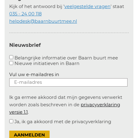
Kijk of het antwoord bij '
veelgestelde vragen
' staat
035 - 24 00 118
helpdesk@baarnbuurtmee.nl
Nieuwsbrief
Aanvinke
Belangrijke informatie over Baarn buurt mee
Nieuwe initiatieven in
Baarn
Vul uw e-mailadres in
Ik ga ermee akkoord dat mijn gegevens verwerkt
worden zoals beschreven in de
privacyverklaring
versie 1.1
.
Ja, ik ga akkoord met de privacyverklaring
AANMELDEN