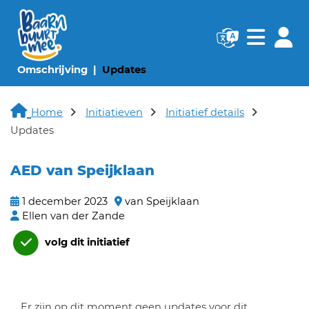
Navigatie websi
Navigatie
(huidige pagina)
(huidige pagina)
Omschrijving
Updates
Home
Initiatieven
Initiatief details
Updates
AED van Speijklaan
1 december 2023
van Speijklaan
Ellen van der Zande
volg dit initiatief
Er zijn op dit moment geen updates voor dit