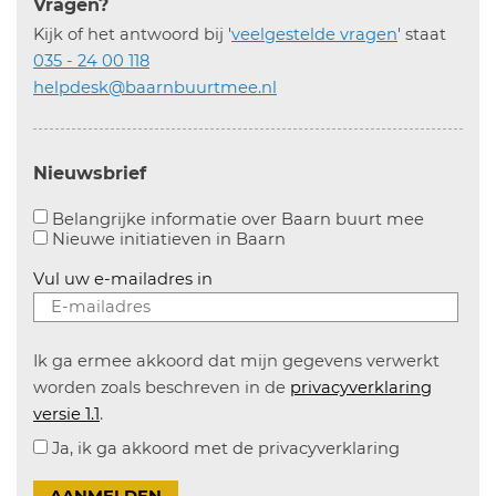
Vragen?
Kijk of het antwoord bij '
veelgestelde vragen
' staat
035 - 24 00 118
helpdesk@baarnbuurtmee.nl
Nieuwsbrief
Aanvinke
Belangrijke informatie over Baarn buurt mee
Nieuwe initiatieven in
Baarn
Vul uw e-mailadres in
Ik ga ermee akkoord dat mijn gegevens verwerkt
worden zoals beschreven in de
privacyverklaring
versie 1.1
.
Ja, ik ga akkoord met de privacyverklaring