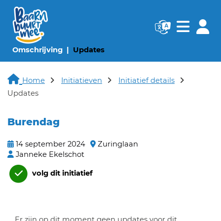
Navigatie websi
Navigatie
(huidige pagina)
(huidige pagina)
Omschrijving
Updates
Home
Initiatieven
Initiatief details
Updates
Burendag
14 september 2024
Zuringlaan
Janneke Ekelschot
volg dit initiatief
Er zijn op dit moment geen updates voor dit