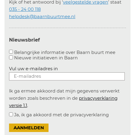
Kijk of het antwoord bij '
veelgestelde vragen
' staat
035 - 24 00 118
helpdesk@baarnbuurtmee.nl
Nieuwsbrief
Aanvinke
Belangrijke informatie over Baarn buurt mee
Nieuwe initiatieven in
Baarn
Vul uw e-mailadres in
Ik ga ermee akkoord dat mijn gegevens verwerkt
worden zoals beschreven in de
privacyverklaring
versie 1.1
.
Ja, ik ga akkoord met de privacyverklaring
AANMELDEN