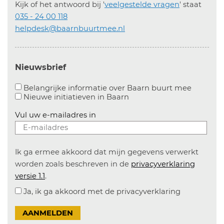
Kijk of het antwoord bij '
veelgestelde vragen
' staat
035 - 24 00 118
helpdesk@baarnbuurtmee.nl
Nieuwsbrief
Aanvinke
Belangrijke informatie over Baarn buurt mee
Nieuwe initiatieven in
Baarn
Vul uw e-mailadres in
Ik ga ermee akkoord dat mijn gegevens verwerkt
worden zoals beschreven in de
privacyverklaring
versie 1.1
.
Ja, ik ga akkoord met de privacyverklaring
AANMELDEN