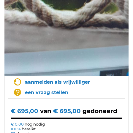
aanmelden als vrijwilliger
een vraag stellen
€ 695,00
van
€ 695,00
gedoneerd
€ 0,00
nog nodig
100%
bereikt