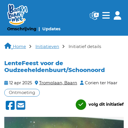
Navigatie websi
Navigatie
(huidige pagina)
(huidige pagina)
Omschrijving
Updates
Home
Initiatieven
Initiatief details
LenteFeest voor de
Oudzeeheldenbuurt/Schoonoord
12 apr 2025
Tromplaan, Baarn
Corien ter Haar
Ontmoeting
volg dit initiatief