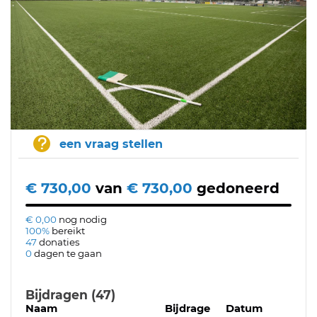
een vraag stellen
€ 730,00
van
€ 730,00
gedoneerd
€ 0,00
nog nodig
100%
bereikt
47
donaties
0
dagen te gaan
Bijdragen (47)
Naam
Bijdrage
Datum