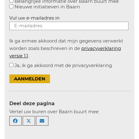
Aanvinke
Belangrijke informatie over Baarn buurt mee
Nieuwe initiatieven in
Baarn
Vul uw e-mailadres in
Ik ga ermee akkoord dat mijn gegevens verwerkt
worden zoals beschreven in de
privacyverklaring
versie 1.1
.
Ja, ik ga akkoord met de privacyverklaring
AANMELDEN
Deel deze pagina
Vertel uw buren over Baarn buurt mee