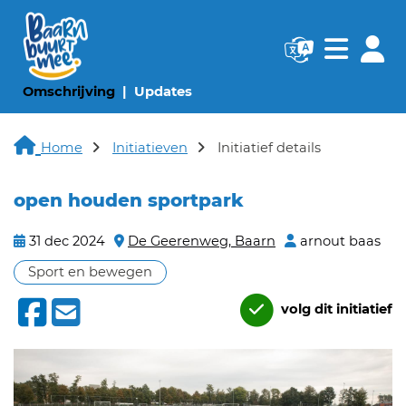
Navigatie websi
Navigatie
(huidige pagina)
(huidige pagina)
Omschrijving
Updates
Home
Initiatieven
Initiatief details
open houden sportpark
31 dec 2024
De Geerenweg, Baarn
arnout baas
Sport en bewegen
volg dit initiatief