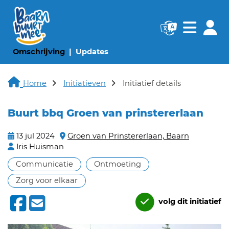
Navigatie websi
Navigatie
(huidige pagina)
(huidige pagina)
Omschrijving
Updates
Home
Initiatieven
Initiatief details
Buurt bbq Groen van prinstererlaan
13 jul 2024
Groen van Prinstererlaan, Baarn
Iris Huisman
Communicatie
Ontmoeting
Zorg voor elkaar
volg dit initiatief