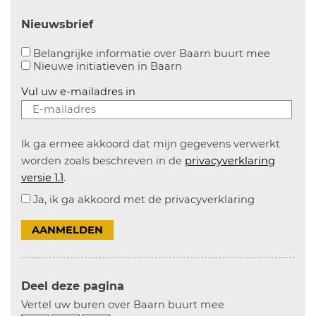
Nieuwsbrief
Aanvinke
Belangrijke informatie over Baarn buurt mee
Nieuwe initiatieven in
Baarn
Vul uw e-mailadres in
Ik ga ermee akkoord dat mijn gegevens verwerkt
worden zoals beschreven in de
privacyverklaring
versie 1.1
.
Ja, ik ga akkoord met de privacyverklaring
AANMELDEN
Deel deze pagina
Vertel uw buren over Baarn buurt mee