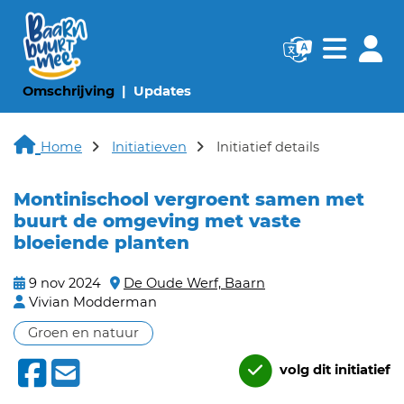
Navigatie websi
Navigatie
(huidige pagina)
(huidige pagina)
Omschrijving
Updates
Home
Initiatieven
Initiatief details
Montinischool vergroent samen met
buurt de omgeving met vaste
bloeiende planten
9 nov 2024
De Oude Werf, Baarn
Vivian Modderman
Groen en natuur
volg dit initiatief