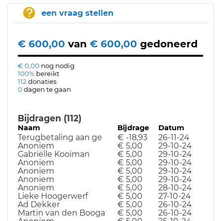
een vraag stellen
€ 600,00
van
€ 600,00
gedoneerd
€ 0,00
nog nodig
100%
bereikt
112
donaties
0
dagen te gaan
Bijdragen (112)
Naam
Bijdrage
Datum
Terugbetaling aan ge
€ -18,93
26-11-24
Anoniem
€ 5,00
29-10-24
Gabriëlle Kooiman
€ 5,00
29-10-24
Anoniem
€ 5,00
29-10-24
Anoniem
€ 5,00
29-10-24
Anoniem
€ 5,00
29-10-24
Anoniem
€ 5,00
28-10-24
Lieke Hoogerwerf
€ 5,00
27-10-24
Ad Dekker
€ 5,00
26-10-24
Martin van den Booga
€ 5,00
26-10-24