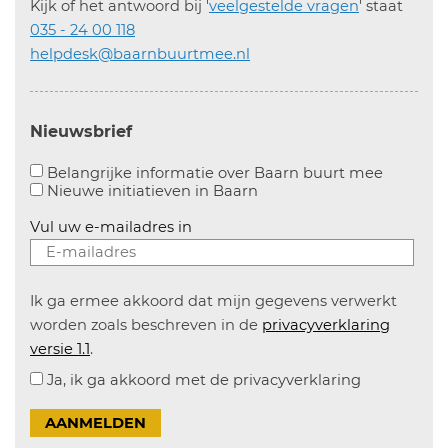
Kijk of het antwoord bij '
veelgestelde vragen
' staat
035 - 24 00 118
helpdesk@baarnbuurtmee.nl
Nieuwsbrief
Aanvinke
Belangrijke informatie over Baarn buurt mee
Nieuwe initiatieven in
Baarn
Vul uw e-mailadres in
Ik ga ermee akkoord dat mijn gegevens verwerkt
worden zoals beschreven in de
privacyverklaring
versie 1.1
.
Ja, ik ga akkoord met de privacyverklaring
AANMELDEN