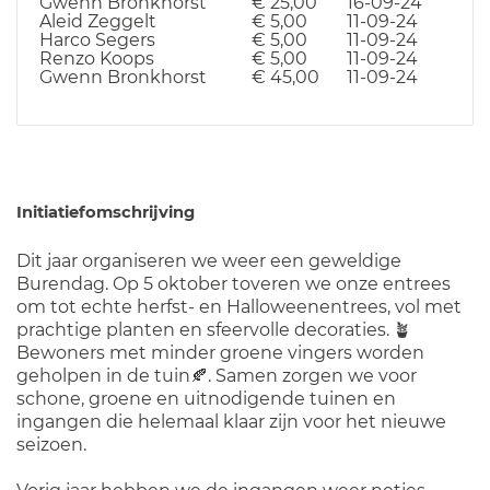
Gwenn Bronkhorst
€ 25,00
16-09-24
Aleid Zeggelt
€ 5,00
11-09-24
Harco Segers
€ 5,00
11-09-24
Renzo Koops
€ 5,00
11-09-24
Gwenn Bronkhorst
€ 45,00
11-09-24
Initiatiefomschrijving
Dit jaar organiseren we weer een geweldige
Burendag. Op 5 oktober toveren we onze entrees
om tot echte herfst- en Halloweenentrees, vol met
prachtige planten en sfeervolle decoraties. 🪴
Bewoners met minder groene vingers worden
geholpen in de tuin🍂. Samen zorgen we voor
schone, groene en uitnodigende tuinen en
ingangen die helemaal klaar zijn voor het nieuwe
seizoen.