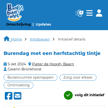
Navigatie websi
Navigatie
(huidige pagina)
(huidige pagina)
Omschrijving
Updates
Home
Initiatieven
Initiatief details
Burendag met een herfstachtig tintje
5 okt 2024
Pieter de Hoogh, Baarn
Gwenn Bronkhorst
Buitenruimte opknappen
Zorg voor elkaar
Ontmoeting
volg dit initiatief