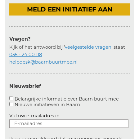
MELD EEN INITIATIEF AAN
Vragen?
Kijk of het antwoord bij '
veelgestelde vragen
' staat
035 - 24 00 118
helpdesk@baarnbuurtmee.nl
Nieuwsbrief
Aanvinke
Belangrijke informatie over Baarn buurt mee
Nieuwe initiatieven in
Baarn
Vul uw e-mailadres in
Ik ga ermee akkoord dat mijn gegevens verwerkt