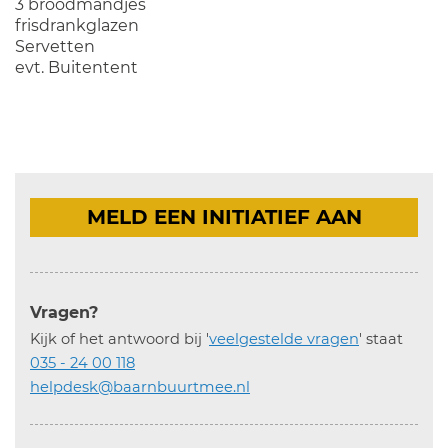
3 broodmandjes
frisdrankglazen
Servetten
evt. Buitentent
MELD EEN INITIATIEF AAN
Vragen?
Kijk of het antwoord bij '
veelgestelde vragen
' staat
035 - 24 00 118
helpdesk@baarnbuurtmee.nl