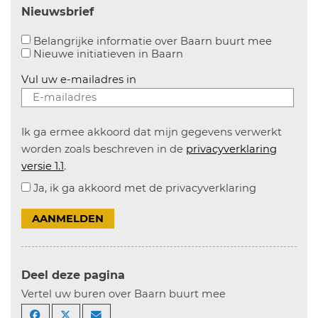
Nieuwsbrief
Aanvinke
Belangrijke informatie over Baarn buurt mee
Nieuwe initiatieven in
Baarn
Vul uw e-mailadres in
Ik ga ermee akkoord dat mijn gegevens verwerkt
worden zoals beschreven in de
privacyverklaring
versie 1.1
.
Ja, ik ga akkoord met de privacyverklaring
AANMELDEN
Deel deze pagina
Vertel uw buren over Baarn buurt mee