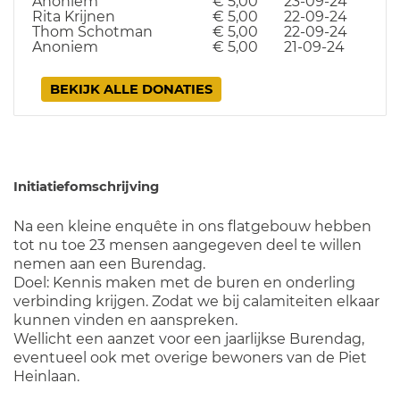
Anoniem
€ 5,00
23-09-24
Rita Krijnen
€ 5,00
22-09-24
Thom Schotman
€ 5,00
22-09-24
Anoniem
€ 5,00
21-09-24
BEKIJK ALLE DONATIES
Initiatiefomschrijving
Na een kleine enquête in ons flatgebouw hebben
tot nu toe 23 mensen aangegeven deel te willen
nemen aan een Burendag.
Doel: Kennis maken met de buren en onderling
verbinding krijgen. Zodat we bij calamiteiten elkaar
kunnen vinden en aanspreken.
Wellicht een aanzet voor een jaarlijkse Burendag,
eventueel ook met overige bewoners van de Piet
Heinlaan.