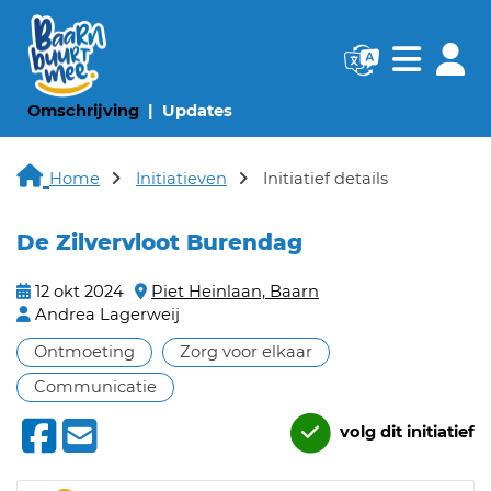
Navigatie websi
Navigatie
(huidige pagina)
(huidige pagina)
Omschrijving
Updates
Home
Initiatieven
Initiatief details
De Zilvervloot Burendag
12 okt 2024
Piet Heinlaan, Baarn
Andrea Lagerweij
Ontmoeting
Zorg voor elkaar
Communicatie
volg dit initiatief