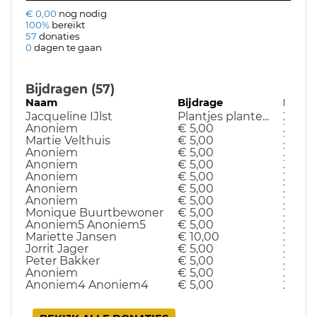
€ 0,00
nog nodig
100%
bereikt
57
donaties
0
dagen te gaan
Bijdragen (57)
Naam
Bijdrage
Datu
Jacqueline IJlst
Plantjes plante...
25-09
Anoniem
€ 5,00
31-10-
Martie Velthuis
€ 5,00
31-10-
Anoniem
€ 5,00
30-10
Anoniem
€ 5,00
30-10
Anoniem
€ 5,00
29-10
Anoniem
€ 5,00
26-10
Anoniem
€ 5,00
26-10
Monique Buurtbewoner
€ 5,00
24-10
Anoniem5 Anoniem5
€ 5,00
24-10
Mariette Jansen
€ 10,00
24-10
Jorrit Jager
€ 5,00
23-10
Peter Bakker
€ 5,00
23-10
Anoniem
€ 5,00
23-10
Anoniem4 Anoniem4
€ 5,00
22-10