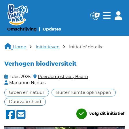
Navigatie websi
Navigatie
(huidige pagina)
(huidige pagina)
Omschrijving
Updates
Home
Initiatieven
Initiatief details
Verhogen biodiversiteit
1 dec 2025
Roerdompstraat, Baarn
Marianne Nijnuis
Groen en natuur
Buitenruimte opknappen
Duurzaamheid
volg dit initiatief