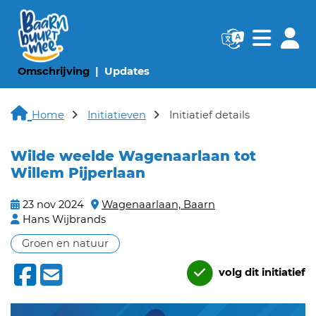
Navigatie websi
Navigatie
(huidige pagina)
(huidige pagina)
Omschrijving
Updates
Home
Initiatieven
Initiatief details
Wilde weelde Wagenaarlaan tot
Willem Pijperlaan
23 nov 2024
Wagenaarlaan, Baarn
Hans Wijbrands
Groen en natuur
volg dit initiatief