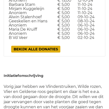
Anoniem
€ 15,00
12-10-24
Barbara Stam
€ 5,00
11-10-24
Mirjam Kuggeleijn
€ 5,00
11-10-24
Anoniem
€ 5,00
11-10-24
Alwin Stalenhoef
€ 5,00
09-10-24
Geeskelien en Hans
€ 5,00
08-10-24
Anoniem
€ 5,00
06-10-24
Maria De Kruiff
€ 5,00
06-10-24
Anoniem
€ 5,00
06-10-24
B Vd Veer
€ 5,00
02-10-24
BEKIJK ALLE DONATIES
Initiatiefomschrijving
Vorig jaar hebben we Vlinderstruiken, Wilde rozen,
Vlier en Gelderse roos geplant en daar is het e.e.a.
van dood gegaan door de droogte. Dit willen we dit
jaar vervangen door vaste planten die goed tegen
droogte kunnen en van het voorjaar zaaien we dan