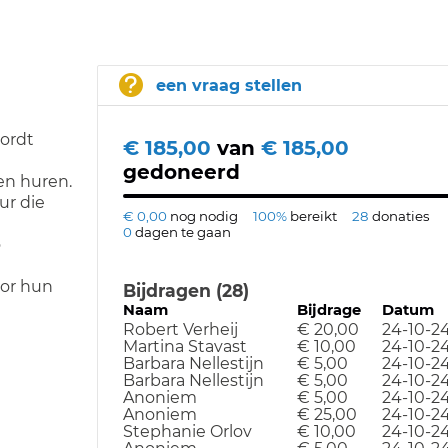
een vraag stellen
ordt
€ 185,00
van
€ 185,00
gedoneerd
en huren.
ur die
€ 0,00
nog nodig
100%
bereikt
28
donaties
0
dagen te gaan
o
oor hun
Bijdragen (28)
Naam
Bijdrage
Datum
Robert Verheij
€ 20,00
24-10-2
Martina Stavast
€ 10,00
24-10-2
Barbara Nellestijn
€ 5,00
24-10-2
Barbara Nellestijn
€ 5,00
24-10-2
Anoniem
€ 5,00
24-10-2
Anoniem
€ 25,00
24-10-2
Stephanie Orlov
€ 10,00
24-10-2