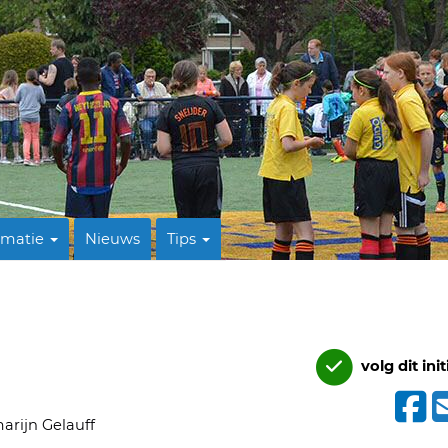
rmatie
Nieuws
Tips
volg dit init
arijn Gelauff