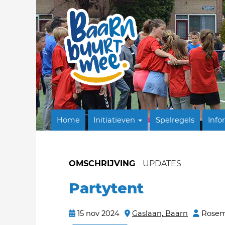
Home
Initiatieven
Spelregels
Info
OMSCHRIJVING
UPDATES
Partytent
15 nov 2024
Gaslaan, Baarn
Rosem