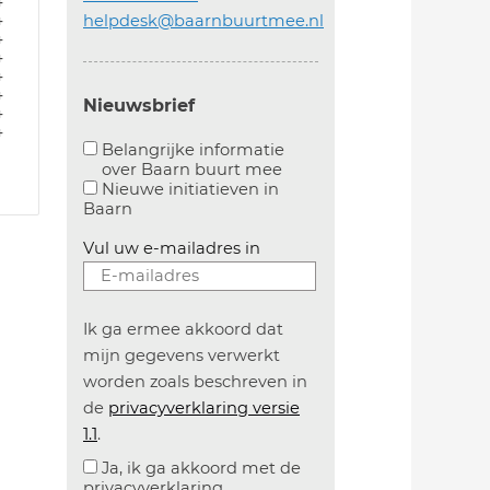
4
4
helpdesk@baarnbuurtmee.nl
4
4
4
4
Nieuwsbrief
4
4
Belangrijke informatie
over Baarn buurt mee
Aanvinken om belangrijke informatie over baarn
Nieuwe initiatieven in
Baarn
Vul uw e-mailadres in
Ik ga ermee akkoord dat
mijn gegevens verwerkt
worden zoals beschreven in
de
privacyverklaring versie
1.1
.
Ja, ik ga akkoord met de
privacyverklaring