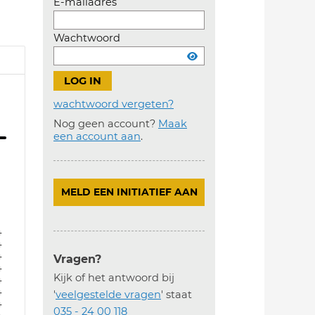
E-mailadres
Wachtwoord
wachtwoord vergeten?
Nog geen account?
Maak
Account
een account aan
.
aanmaken
MELD EEN INITIATIEF AAN
4
4
4
Vragen?
4
Kijk of het antwoord bij
4
4
'
veelgestelde vragen
' staat
4
035 - 24 00 118