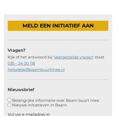
MELD EEN INITIATIEF AAN
Vragen?
Kijk of het antwoord bij '
veelgestelde vragen
' staat
035 - 24 00 118
helpdesk@baarnbuurtmee.nl
Nieuwsbrief
Aanvinke
Belangrijke informatie over Baarn buurt mee
Nieuwe initiatieven in
Baarn
Vul uw e-mailadres in