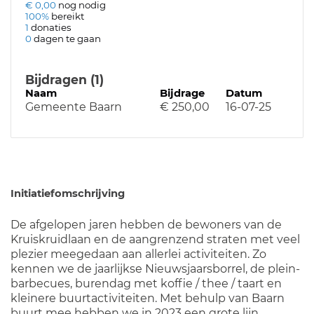
€ 0,00
nog nodig
100%
bereikt
1
donaties
0
dagen te gaan
Bijdragen (1)
Naam
Bijdrage
Datum
Gemeente Baarn
€ 250,00
16-07-25
Initiatiefomschrijving
De afgelopen jaren hebben de bewoners van de
Kruiskruidlaan en de aangrenzend straten met veel
plezier meegedaan aan allerlei activiteiten. Zo
kennen we de jaarlijkse Nieuwsjaarsborrel, de plein-
barbecues, burendag met koffie / thee / taart en
kleinere buurtactiviteiten. Met behulp van Baarn
buurt mee hebben we in 2023 een grote lijn