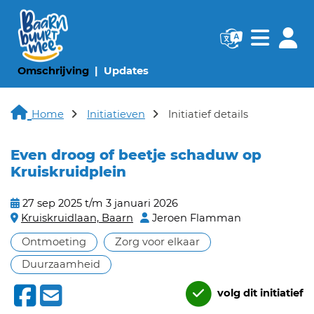
Navigatie websi
Navigatie
(huidige pagina)
(huidige pagina)
Omschrijving
Updates
Home
Initiatieven
Initiatief details
Even droog of beetje schaduw op
Kruiskruidplein
27 sep 2025 t/m 3 januari 2026
Kruiskruidlaan, Baarn
Jeroen Flamman
Ontmoeting
Zorg voor elkaar
Duurzaamheid
volg dit initiatief