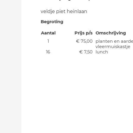
veldje piet heinlaan
Begroting
Aantal
Prijs p/s
Omschrijving
1
€ 75,00
planten en aard
vleermuiskastje
16
€ 7,50
lunch