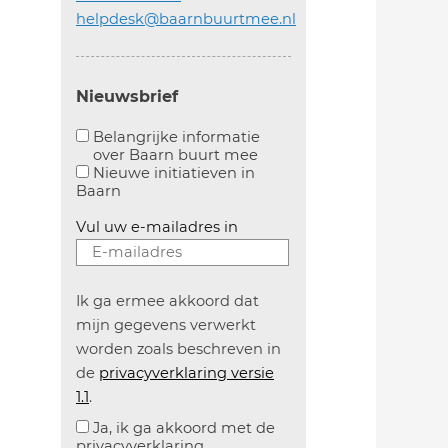
helpdesk@baarnbuurtmee.nl
Nieuwsbrief
Belangrijke informatie
over Baarn buurt mee
Aanvinken om belangrijke informatie over baarn
Nieuwe initiatieven in
Baarn
Vul uw e-mailadres in
Ik ga ermee akkoord dat
mijn gegevens verwerkt
worden zoals beschreven in
de
privacyverklaring versie
1.1
.
Ja, ik ga akkoord met de
privacyverklaring