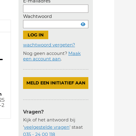
E-mailadres
Wachtwoord
wachtwoord vergeten?
Nog geen account?
Maak
Account
een account aan
.
aanmaken
MELD EEN INITIATIEF AAN
m
25
-25
Vragen?
Kijk of het antwoord bij
'
veelgestelde vragen
' staat
035 - 24 00 118