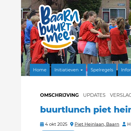
Home
Initiatieven
Spelregels
Info
OMSCHRIJVING
UPDATES
VERSLA
buurtlunch piet hei
4 okt 2025
Piet Heinlaan, Baarn
H