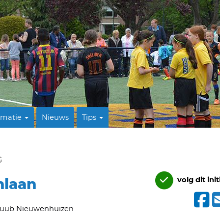
rmatie
Nieuws
Tips
G
nlaan
volg dit init
uub Nieuwenhuizen