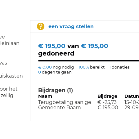
een vraag stellen
ee
Heinlaan
€ 195,00
van
€ 195,00
gedoneerd
was
€ 0,00
nog nodig
100%
bereikt
1
donaties
0
dagen te gaan
muiskasten
oor het
Bijdragen (1)
zellig
Naam
Bijdrage
Datu
Terugbetaling aan ge
€ -25,73
15-10-
Gemeente Baarn
€ 195,00
29-09