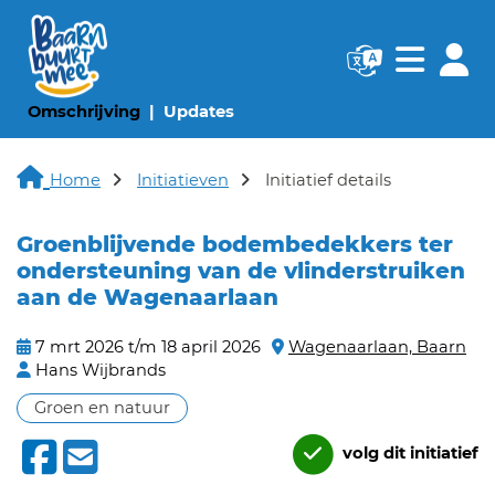
Navigatie websi
Navigatie
(huidige pagina)
(huidige pagina)
Omschrijving
Updates
Home
Initiatieven
Initiatief details
Groenblijvende bodembedekkers ter
ondersteuning van de vlinderstruiken
aan de Wagenaarlaan
7 mrt 2026 t/m 18 april 2026
Wagenaarlaan, Baarn
Hans Wijbrands
Groen en natuur
volg dit initiatief