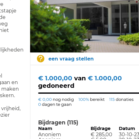
we
tstapje
 de
weg
niet
elijkheden
een vraag stellen
l
€ 1.000,00
van
€ 1.000,00
gaan en
gedoneerd
n maken
skern.
€ 0,00
nog nodig
100%
bereikt
115
donaties
0
dagen te gaan
vrijheid,
zier
Bijdragen (115)
Naam
Bijdrage
Datum
Anoniem
€ 285,00
30-10-2