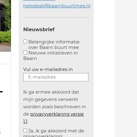
helpdesk@baarnbuurtmee.nl
Nieuwsbrief
Belangrijke informatie
over Baarn buurt mee
Aanvinken om belangrijke informatie over baarn
Nieuwe initiatieven in
Baarn
Vul uw e-mailadres in
Ik ga ermee akkoord dat
mijn gegevens verwerkt
worden zoals beschreven in
de
privacyverklaring versie
1.1
.
Ja, ik ga akkoord met de
3
privacyverklaring