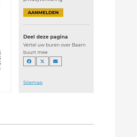
3
3
AANMELDEN
3
3
Deel deze pagina
Vertel uw buren over Baarn
buurt mee
3
3
3
3
Sitemap