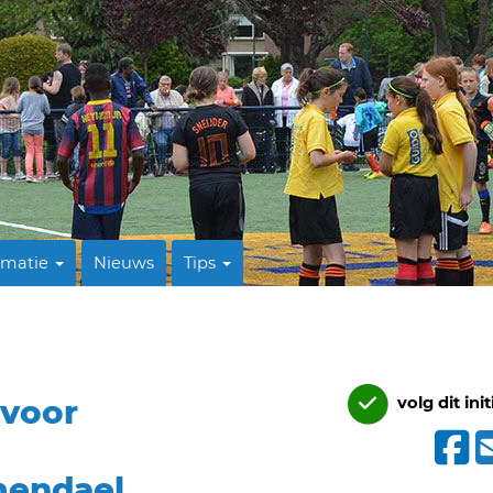
rmatie
Nieuws
Tips
 voor
volg dit init
mendael