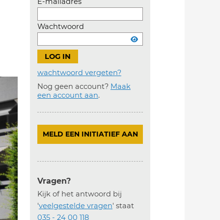
E-mailadres
Wachtwoord
wachtwoord vergeten?
Nog geen account?
Maak
Account
een account aan
.
aanmaken
MELD EEN INITIATIEF AAN
Vragen?
Kijk of het antwoord bij
'
veelgestelde vragen
' staat
035 - 24 00 118