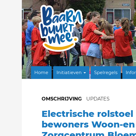
Home
Initiatieven
Spelregels
Info
OMSCHRIJVING
UPDATES
Electrische rolstoel
bewoners Woon-en
Zorgcentrum Bloe