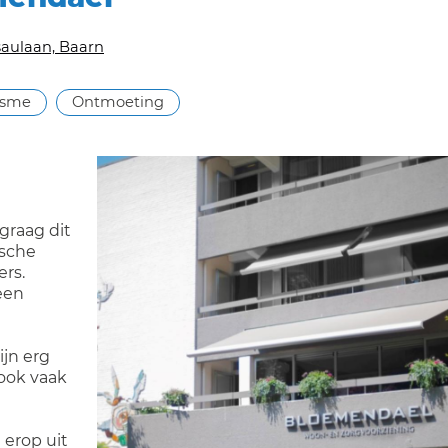
aulaan, Baarn
isme
Ontmoeting
graag dit
ische
ers.
een
ijn erg
ook vaak
erop uit