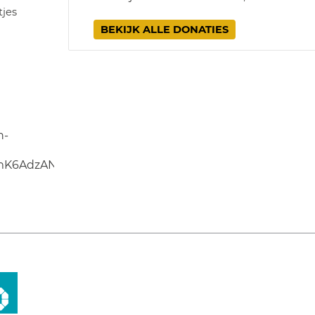
tjes
BEKIJK ALLE DONATIES
n-
1mK6AdzANDMsSi9spjkbYU0zMxzYgMnGDyr0MU50-