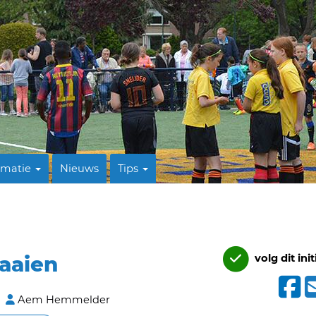
rmatie
Nieuws
Tips
aaien
volg dit init
Aem Hemmelder