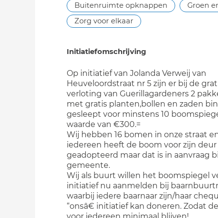
Buitenruimte opknappen
Groen e
Zorg voor elkaar
Initiatiefomschrijving
Op initiatief van Jolanda Verweij van
Heuveloordstraat nr 5 zijn er bij de grat
verloting van Guerillagardeners 2 pak
met gratis planten,bollen en zaden bi
gesleept voor minstens 10 boomspiege
waarde van €300.=
Wij hebben 16 bomen in onze straat en
iedereen heeft de boom voor zijn deur
geadopteerd maar dat is in aanvraag bi
gemeente.
Wij als buurt willen het boomspiegel ve
initiatief nu aanmelden bij baarnbuur
waarbij iedere baarnaar zijn/haar cheq
“onsâ€ initiatief kan doneren. Zodat d
voor iedereen minimaal blijven!