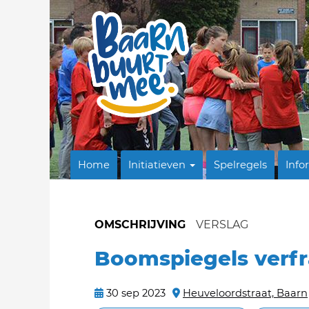
Home
Initiatieven
Spelregels
Info
OMSCHRIJVING
VERSLAG
Boomspiegels verfr
30 sep 2023
Heuveloordstraat, Baarn