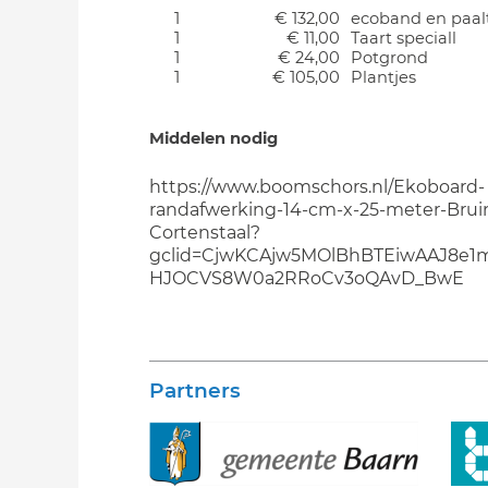
1
€ 132,00
ecoband en paal
1
€ 11,00
Taart speciall
1
€ 24,00
Potgrond
1
€ 105,00
Plantjes
Middelen nodig
https://www.boomschors.nl/Ekoboard-
randafwerking-14-cm-x-25-meter-Brui
Cortenstaal?
gclid=CjwKCAjw5MOlBhBTEiwAAJ8e
HJOCVS8W0a2RRoCv3oQAvD_BwE
Partners