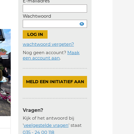
E-mailadres
Wachtwoord
wachtwoord vergeten?
Nog geen account?
Maak
Account
een account aan
.
aanmaken
MELD EEN INITIATIEF AAN
Vragen?
Kijk of het antwoord bij
'
veelgestelde vragen
' staat
035 - 24 00 118