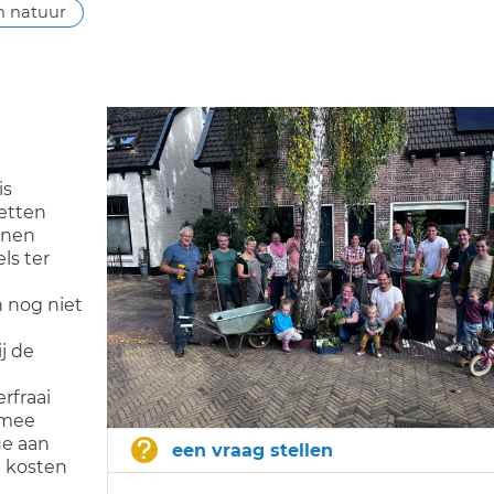
n natuur
is
ketten
nnen
ls ter
 nog niet
j de
rfraai
tmee
ue aan
een vraag stellen
e kosten