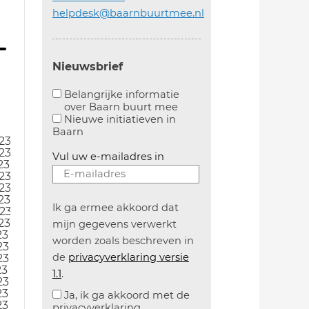
helpdesk@baarnbuurtmee.nl
Nieuwsbrief
Belangrijke informatie
over Baarn buurt mee
Aanvinken om belangrijke informatie over baarn
Nieuwe initiatieven in
Baarn
23
23
Vul uw e-mailadres in
23
23
23
23
Ik ga ermee akkoord dat
23
23
mijn gegevens verwerkt
23
worden zoals beschreven in
23
de
privacyverklaring versie
23
23
1.1
.
23
23
Ja, ik ga akkoord met de
23
privacyverklaring