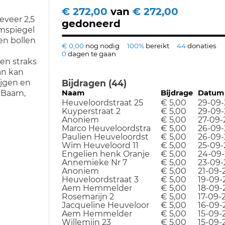
€ 272,00
van
€ 272,00
eveer 2,5
gedoneerd
mspiegel
en bollen
€ 0,00
nog nodig
100%
bereikt
44
donaties
0
dagen te gaan
een straks
an kan
Bijdragen (44)
ijgen en
Naam
Bijdrage
Datum
 Baarn,
Heuveloordstraat 25
€ 5,00
29-09-
Kuyperstraat 2
€ 5,00
29-09-
Anoniem
€ 5,00
27-09-
Marco Heuveloordstra
€ 5,00
26-09-
Paulien Heuveloordst
€ 5,00
26-09-
Wim Heuveloord 11
€ 5,00
25-09-
Engelien henk Oranje
€ 5,00
24-09-
Annemieke Nr 7
€ 5,00
23-09-
Anoniem
€ 5,00
21-09-
Heuveloordstraat 3
€ 5,00
19-09-
Aem Hemmelder
€ 5,00
18-09-
Rosemarijn 2
€ 5,00
17-09-
Jacqueline Heuveloor
€ 5,00
16-09-
Aem Hemmelder
€ 5,00
15-09-
Willemijn 23
€ 5,00
15-09-