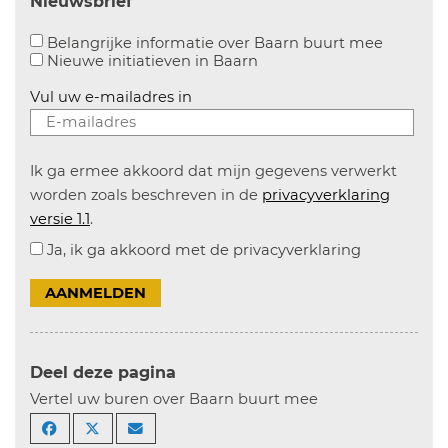
Nieuwsbrief
Aanvinke
Belangrijke informatie over Baarn buurt mee
Nieuwe initiatieven in
Baarn
Vul uw e-mailadres in
Ik ga ermee akkoord dat mijn gegevens verwerkt
worden zoals beschreven in de
privacyverklaring
versie 1.1
.
Ja, ik ga akkoord met de privacyverklaring
AANMELDEN
Deel deze pagina
Vertel uw buren over Baarn buurt mee