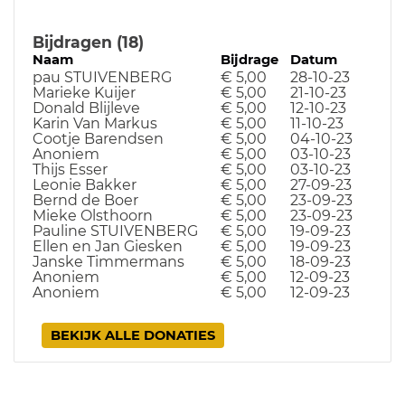
Bijdragen (18)
Naam
Bijdrage
Datum
pau STUIVENBERG
€ 5,00
28-10-23
Marieke Kuijer
€ 5,00
21-10-23
Donald Blijleve
€ 5,00
12-10-23
Karin Van Markus
€ 5,00
11-10-23
Cootje Barendsen
€ 5,00
04-10-23
Anoniem
€ 5,00
03-10-23
Thijs Esser
€ 5,00
03-10-23
Leonie Bakker
€ 5,00
27-09-23
Bernd de Boer
€ 5,00
23-09-23
Mieke Olsthoorn
€ 5,00
23-09-23
Pauline STUIVENBERG
€ 5,00
19-09-23
Ellen en Jan Giesken
€ 5,00
19-09-23
Janske Timmermans
€ 5,00
18-09-23
Anoniem
€ 5,00
12-09-23
Anoniem
€ 5,00
12-09-23
BEKIJK ALLE DONATIES