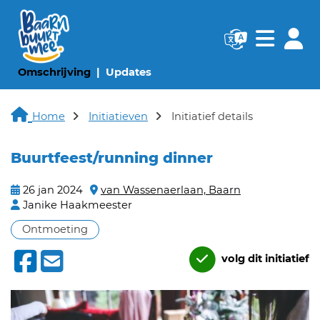
Navigatie websi
Navigatie
(huidige pagina)
(huidige pagina)
Omschrijving
Updates
Home
Initiatieven
Initiatief details
Buurtfeest/running dinner
26 jan 2024
van Wassenaerlaan, Baarn
Janike Haakmeester
Ontmoeting
volg dit initiatief