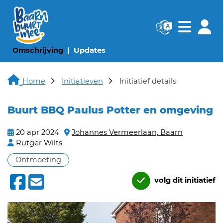
Navigatie websi
Navigatie
(huidige pagina)
(huidige pagina)
Omschrijving
Updates
Home
Initiatieven
Initiatief details
Buurt BBQ Paulus Potter en omgeving
20 apr 2024
Johannes Vermeerlaan, Baarn
Rutger Wilts
Ontmoeting
volg dit initiatief