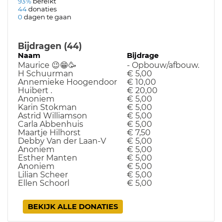
93%
bereikt
44
donaties
0
dagen te gaan
Bijdragen (44)
Naam
Bijdrage
D
Maurice 😉😁🥳
- Opbouw/afbouw...
25
H Schuurman
€ 5,00
31
Annemieke Hoogendoor
€ 10,00
30
Huibert .
€ 20,00
30
Anoniem
€ 5,00
30
Karin Stokman
€ 5,00
29
Astrid Williamson
€ 5,00
29
Carla Abbenhuis
€ 5,00
29
Maartje Hilhorst
€ 7,50
29
Debby Van der Laan-V
€ 5,00
29
Anoniem
€ 5,00
28
Esther Manten
€ 5,00
19
Anoniem
€ 5,00
13
Lilian Scheer
€ 5,00
13
Ellen Schoorl
€ 5,00
12
BEKIJK ALLE DONATIES