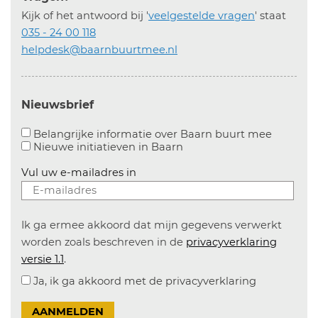
Kijk of het antwoord bij '
veelgestelde vragen
' staat
035 - 24 00 118
helpdesk@baarnbuurtmee.nl
Nieuwsbrief
Aanvinke
Belangrijke informatie over Baarn buurt mee
Nieuwe initiatieven in
Baarn
Vul uw e-mailadres in
Ik ga ermee akkoord dat mijn gegevens verwerkt
worden zoals beschreven in de
privacyverklaring
versie 1.1
.
Ja, ik ga akkoord met de privacyverklaring
AANMELDEN