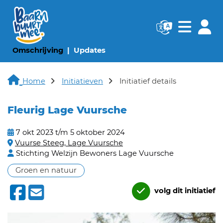
Navigatie websi
Navigatie
(huidige pagina)
(huidige pagina)
Omschrijving
Updates
Home
Initiatieven
Initiatief details
Fleurig Lage Vuursche
7 okt 2023 t/m 5 oktober 2024
Vuurse Steeg, Lage Vuursche
Stichting Welzijn Bewoners Lage Vuursche
Groen en natuur
volg dit initiatief