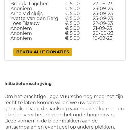
Brenda Lagcher
€ 5,00
27-09-23
Anoniem
€ 5,00
25-09-23
Arno V d sluijs
€ 5,00
23-09-23
Yvette Van den Berg
€ 5,00
23-09-23
Loes Blaauw
€ 5,00
22-09-23
Anoniem
€ 5,00
21-09-23
Anoniem
€ 5,00
20-09-23
Anoniem
€ 5,00
19-09-23
BEKIJK ALLE DONATIES
Initiatiefomschrijving
Om het prachtige Lage Vuursche nog meer tot zijn
recht te laten komen willen we uw donatie
gebruiken voor de aankoop van mooie bloemen en
planten voor het dorp en het onderhoud ervan.
Deze komen in de bloembakken aan de
lantaarnpalen en eventueel op andere plekken.