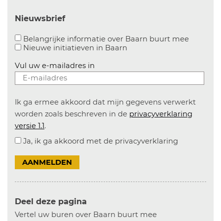
Nieuwsbrief
Aanvinke
Belangrijke informatie over Baarn buurt mee
Nieuwe initiatieven in
Baarn
Vul uw e-mailadres in
Ik ga ermee akkoord dat mijn gegevens verwerkt
worden zoals beschreven in de
privacyverklaring
versie 1.1
.
Ja, ik ga akkoord met de privacyverklaring
AANMELDEN
Deel deze pagina
Vertel uw buren over Baarn buurt mee