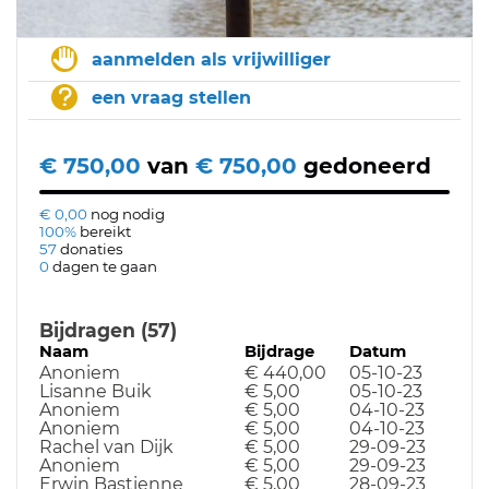
aanmelden als vrijwilliger
een vraag stellen
€ 750,00
van
€ 750,00
gedoneerd
€ 0,00
nog nodig
100%
bereikt
57
donaties
0
dagen te gaan
Bijdragen (57)
Naam
Bijdrage
Datum
Anoniem
€ 440,00
05-10-23
Lisanne Buik
€ 5,00
05-10-23
Anoniem
€ 5,00
04-10-23
Anoniem
€ 5,00
04-10-23
Rachel van Dijk
€ 5,00
29-09-23
Anoniem
€ 5,00
29-09-23
Erwin Bastienne
€ 5,00
28-09-23