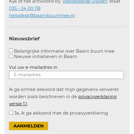
Kijk of het antwoord bij '
veelgestelde vragen
' staat
035 - 24 00 118
helpdesk@baarnbuurtmee.nl
Nieuwsbrief
Aanvinke
Belangrijke informatie over Baarn buurt mee
Nieuwe initiatieven in
Baarn
Vul uw e-mailadres in
Ik ga ermee akkoord dat mijn gegevens verwerkt
worden zoals beschreven in de
privacyverklaring
versie 1.1
.
Ja, ik ga akkoord met de privacyverklaring
AANMELDEN