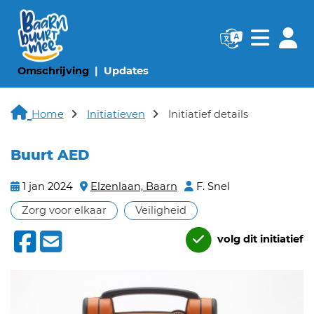
Navigatie websi
Navigatie
(huidige pagina)
(huidige pagina)
Omschrijving
Updates
Home
Initiatieven
Initiatief details
Buurt AED
1 jan 2024
Elzenlaan, Baarn
F. Snel
Zorg voor elkaar
Veiligheid
volg dit initiatief