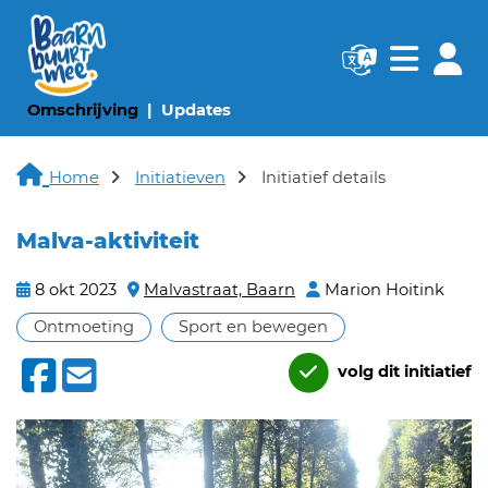
Navigatie websi
Navigatie
(huidige pagina)
(huidige pagina)
Omschrijving
Updates
Home
Initiatieven
Initiatief details
Malva-aktiviteit
8 okt 2023
Malvastraat, Baarn
Marion Hoitink
Ontmoeting
Sport en bewegen
volg dit initiatief