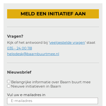
MELD EEN INITIATIEF AAN
Vragen?
Kijk of het antwoord bij '
veelgestelde vragen
' staat
035 - 24 00 118
helpdesk@baarnbuurtmee.nl
Nieuwsbrief
Aanvinke
Belangrijke informatie over Baarn buurt mee
Nieuwe initiatieven in
Baarn
Vul uw e-mailadres in