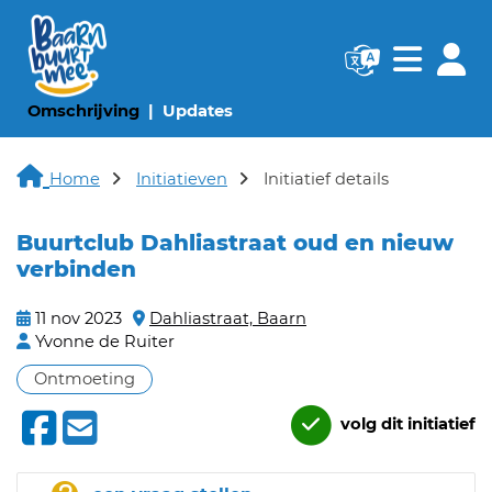
Navigatie websi
Navigatie
(huidige pagina)
(huidige pagina)
Omschrijving
Updates
Home
Initiatieven
Initiatief details
Buurtclub Dahliastraat oud en nieuw
verbinden
11 nov 2023
Dahliastraat, Baarn
Yvonne de Ruiter
Ontmoeting
volg dit initiatief