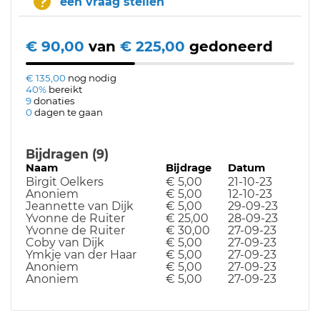
een vraag stellen
€ 90,00
van
€ 225,00
gedoneerd
€ 135,00
nog nodig
40%
bereikt
9
donaties
0
dagen te gaan
Bijdragen (9)
Naam
Bijdrage
Datum
Birgit Oelkers
€ 5,00
21-10-23
Anoniem
€ 5,00
12-10-23
Jeannette van Dijk
€ 5,00
29-09-23
Yvonne de Ruiter
€ 25,00
28-09-23
Yvonne de Ruiter
€ 30,00
27-09-23
Coby van Dijk
€ 5,00
27-09-23
Ymkje van der Haar
€ 5,00
27-09-23
Anoniem
€ 5,00
27-09-23
Anoniem
€ 5,00
27-09-23