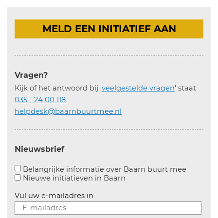
MELD EEN INITIATIEF AAN
Vragen?
Kijk of het antwoord bij '
veelgestelde vragen
' staat
035 - 24 00 118
helpdesk@baarnbuurtmee.nl
Nieuwsbrief
Aanvinke
Belangrijke informatie over Baarn buurt mee
Nieuwe initiatieven in
Baarn
Vul uw e-mailadres in