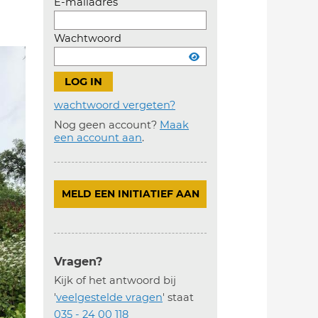
E-mailadres
Wachtwoord
wachtwoord vergeten?
Nog geen account?
Maak
Account
een account aan
.
aanmaken
MELD EEN INITIATIEF AAN
Vragen?
Kijk of het antwoord bij
'
veelgestelde vragen
' staat
035 - 24 00 118