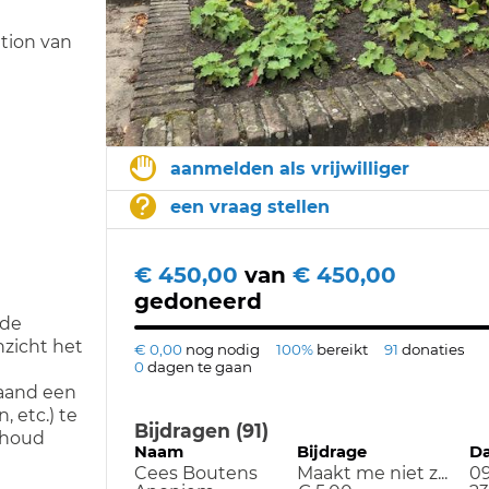
ation van
aanmelden als vrijwilliger
een vraag stellen
€ 450,00
van
€ 450,00
gedoneerd
rde
zicht het
€ 0,00
nog nodig
100%
bereikt
91
donaties
0
dagen te gaan
 maand een
 etc.) te
Bijdragen (91)
rhoud
Naam
Bijdrage
D
Cees Boutens
Maakt me niet z...
09