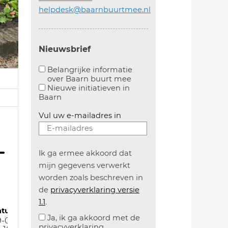
helpdesk@baarnbuurtmee.nl
Nieuwsbrief
Belangrijke informatie
over Baarn buurt mee
Aanvinken om belangrijke informatie over baarn
Nieuwe initiatieven in
Baarn
Vul uw e-mailadres in
Ik ga ermee akkoord dat
mijn gegevens verwerkt
worden zoals beschreven in
de
privacyverklaring versie
1.1
.
atum
Ja, ik ga akkoord met de
-06-26
privacyverklaring