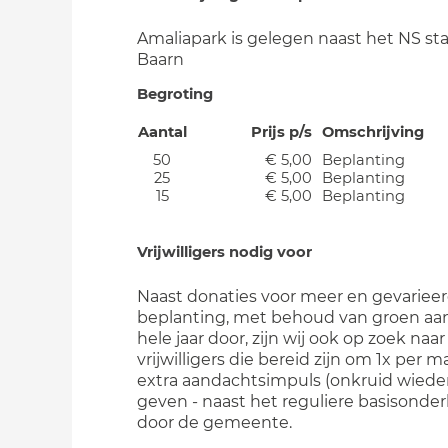
Amaliapark is gelegen naast het NS st
Baarn
Begroting
Aantal
Prijs p/s
Omschrijving
50
€ 5,00
Beplanting
25
€ 5,00
Beplanting
15
€ 5,00
Beplanting
Vrijwilligers nodig voor
Naast donaties voor meer en gevariee
beplanting, met behoud van groen aan
hele jaar door, zijn wij ook op zoek naar
vrijwilligers die bereid zijn om 1x per
extra aandachtsimpuls (onkruid wieden,
geven - naast het reguliere basisonde
door de gemeente.