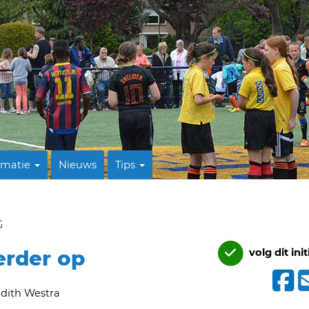
rmatie
Nieuws
Tips
G
erder op
volg dit init
dith Westra