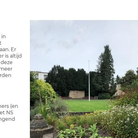
 in
t
aan. Er
 is altijd
 deze
 meer
orden
ners (en
het NS
ringend