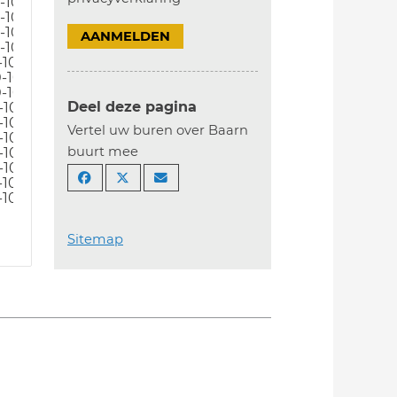
-10-24
-10-24
-10-24
AANMELDEN
-10-24
-10-24
-10-24
-10-24
Deel deze pagina
-10-24
-10-24
Vertel uw buren over Baarn
-10-24
buurt mee
-10-24
-10-24
-10-24
-10-24
Sitemap