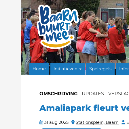
Home
Initiatieven
Spelregels
Info
OMSCHRIJVING
UPDATES
VERSLA
Amaliapark fleurt v
31 aug 2025
Stationsplein, Baarn
E