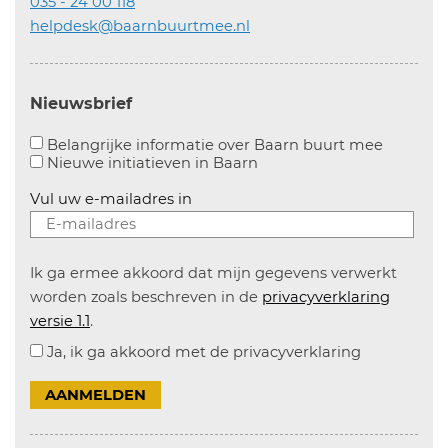
035 - 24 00 118
helpdesk@baarnbuurtmee.nl
Nieuwsbrief
Aanvinke
Belangrijke informatie over Baarn buurt mee
Nieuwe initiatieven in
Baarn
Vul uw e-mailadres in
Ik ga ermee akkoord dat mijn gegevens verwerkt
worden zoals beschreven in de
privacyverklaring
versie 1.1
.
Ja, ik ga akkoord met de privacyverklaring
AANMELDEN