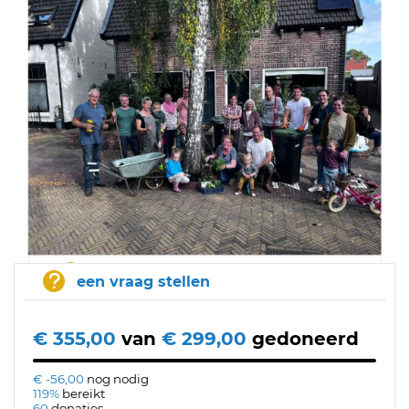
een vraag stellen
€ 355,00
van
€ 299,00
gedoneerd
€ -56,00
nog nodig
119%
bereikt
60
donaties