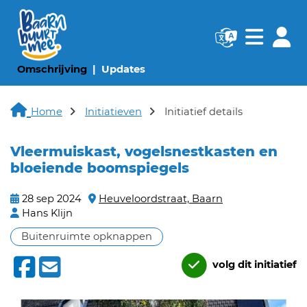
Navigatie websi
Navigatie
(huidige pagina)
(huidige pagina)
Omschrijving
Updates
Home
Initiatieven
Initiatief details
Vleermuiskast, vogelsnestkasten en
bloeiende boomspiegels
28 sep 2024
Heuveloordstraat, Baarn
Hans Klijn
Buitenruimte opknappen
volg dit initiatief