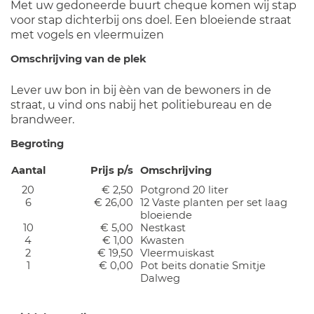
Met uw gedoneerde buurt cheque komen wij stap
voor stap dichterbij ons doel. Een bloeiende straat
met vogels en vleermuizen
Omschrijving van de plek
Lever uw bon in bij èèn van de bewoners in de
straat, u vind ons nabij het politiebureau en de
brandweer.
Begroting
Aantal
Prijs p/s
Omschrijving
20
€ 2,50
Potgrond 20 liter
6
€ 26,00
12 Vaste planten per set laag
bloeiende
10
€ 5,00
Nestkast
4
€ 1,00
Kwasten
2
€ 19,50
Vleermuiskast
1
€ 0,00
Pot beits donatie Smitje
Dalweg