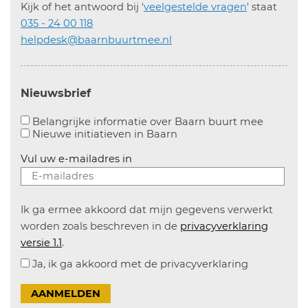
Kijk of het antwoord bij '
veelgestelde vragen
' staat
035 - 24 00 118
helpdesk@baarnbuurtmee.nl
Nieuwsbrief
Aanvinke
Belangrijke informatie over Baarn buurt mee
Nieuwe initiatieven in
Baarn
Vul uw e-mailadres in
Ik ga ermee akkoord dat mijn gegevens verwerkt
worden zoals beschreven in de
privacyverklaring
versie 1.1
.
Ja, ik ga akkoord met de privacyverklaring
AANMELDEN