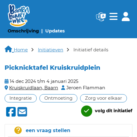
Navigatie websi
Navigatie
(huidige pagina)
(huidige pagina)
Omschrijving
Updates
Home
Initiatieven
Initiatief details
Picknicktafel Kruiskruidplein
14 dec 2024 t/m 4 januari 2025
Kruiskruidlaan, Baarn
Jeroen Flamman
Integratie
Ontmoeting
Zorg voor elkaar
volg dit initiatief
een vraag stellen