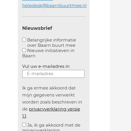
helpdesk@baarnbuurtmee.nl
Nieuwsbrief
Belangrijke informatie
over Baarn buurt mee
Aanvinken om belangrijke informatie over baarn
Nieuwe initiatieven in
Baarn
Vul uw e-mailadres in
Ik ga ermee akkoord dat
mijn gegevens verwerkt
worden zoals beschreven in
de
privacyverklaring versie
1.1
.
Ja, ik ga akkoord met de
privacyverklaring