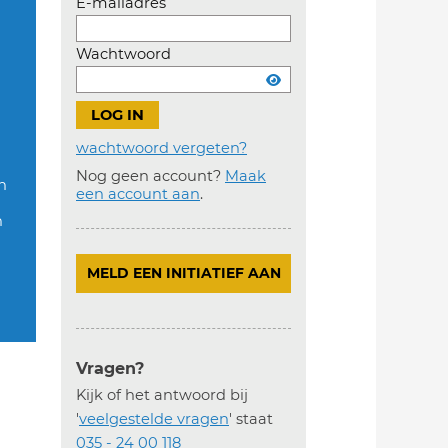
E-mailadres
Wachtwoord
wachtwoord vergeten?
Nog geen account?
Maak
in
Account
een account aan
.
aanmaken
n
MELD EEN INITIATIEF AAN
Vragen?
Kijk of het antwoord bij
'
veelgestelde vragen
' staat
035 - 24 00 118