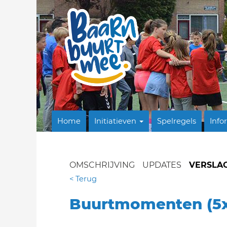
Home
Initiatieven
Spelregels
Info
OMSCHRIJVING
UPDATES
VERSLA
< Terug
Buurtmomenten (5x)