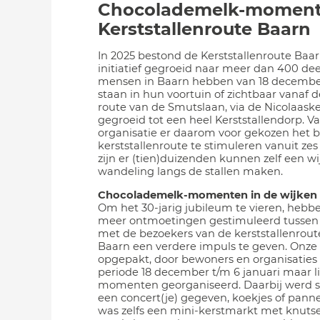
Chocolademelk-momen
Kerststallenroute Baarn
In 2025 bestond de Kerststallenroute Baarn 
initiatief gegroeid naar meer dan 400 d
mensen in Baarn hebben van 18 decembe
staan in hun voortuin of zichtbaar vanaf
route van de Smutslaan, via de Nicolaasker
gegroeid tot een heel Kerststallendorp. V
organisatie er daarom voor gekozen het 
kerststallenroute te stimuleren vanuit zes
zijn er (tien)duizenden kunnen zelf een w
wandeling langs de stallen maken.
Chocolademelk-momenten in de wijken
Om het 30-jarig jubileum te vieren, hebb
meer ontmoetingen gestimuleerd tussen
met de bezoekers van de kerststallenrout
Baarn een verdere impuls te geven. Onze
opgepakt, door bewoners en organisaties i
periode 18 december t/m 6 januari maar l
momenten georganiseerd. Daarbij werd 
een concert(je) gegeven, koekjes of pann
was zelfs een mini-kerstmarkt met knuts