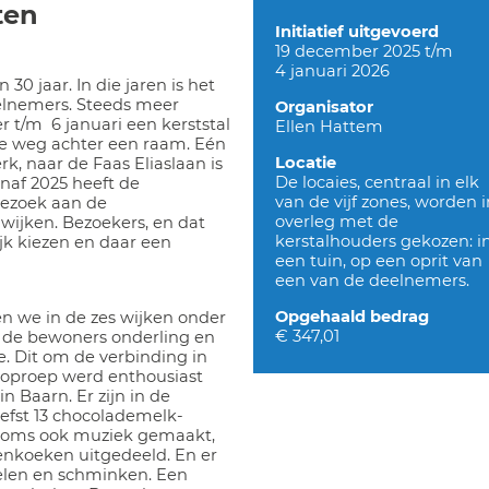
ten
Initiatief uitgevoerd
19 december 2025 t/m
4 januari 2026
30 jaar. In die jaren is het
eelnemers. Steeds meer
Organisator
r t/m
6 januari een kerststal
Ellen Hattem
 de weg achter een raam. Eén
Locatie
k, naar de Faas Eliaslaan is
De locaies, centraal in elk
anaf 2025 heeft de
van de vijf zones, worden 
bezoek aan de
overleg met de
 wijken. Bezoekers, en dat
kerstalhouders gekozen: i
ijk kiezen en daar een
een tuin, op een oprit van
een van de deelnemers.
Opgehaald bedrag
en we in de zes wijken onder
€ 347,01
 de bewoners onderling en
e. Dit om de verbinding in
 oproep werd enthousiast
n Baarn. Er zijn in de
iefst 13 chocolademelk-
soms ook muziek gemaakt,
enkoeken uitgedeeld. En er
elen en schminken. Een