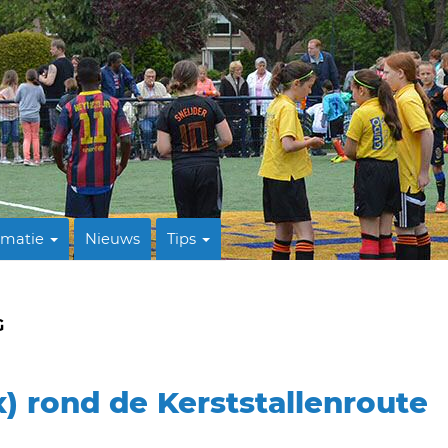
rmatie
Nieuws
Tips
G
 rond de Kerststallenroute