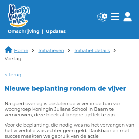
Navigatie websi
Navigatie
(huidige pagina)
(huidige pagina)
Omschrijving
Updates
Home
Initiatieven
Initiatief details
Verslag
< Terug
Nieuwe beplanting rondom de vijver
Na goed overleg is besloten de vijver in de tuin van
woongroep Koningin Juliana School in Baarn te
vernieuwen, deze bleek al langere tijd lek te zijn.
Voor de beplanting, die nodig was na het vervangen van
het vijverfolie was echter geen geld. Dankbaar en met
succes maakten we gebruik van de actie