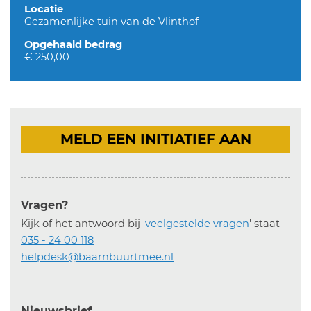
Locatie
Gezamenlijke tuin van de Vlinthof
Opgehaald bedrag
€ 250,00
MELD EEN INITIATIEF AAN
Vragen?
Kijk of het antwoord bij '
veelgestelde vragen
' staat
035 - 24 00 118
helpdesk@baarnbuurtmee.nl
Nieuwsbrief