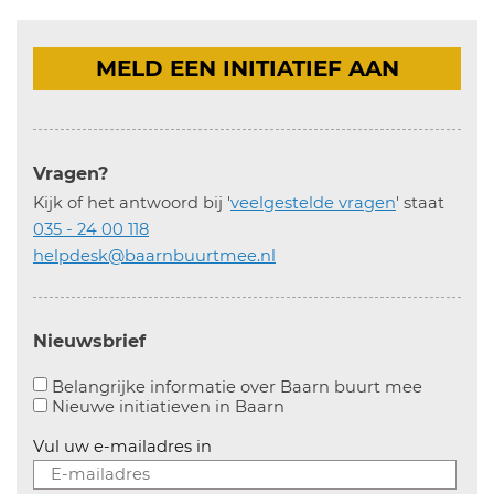
MELD EEN INITIATIEF AAN
Vragen?
Kijk of het antwoord bij '
veelgestelde vragen
' staat
035 - 24 00 118
helpdesk@baarnbuurtmee.nl
Nieuwsbrief
Aanvinke
Belangrijke informatie over Baarn buurt mee
Nieuwe initiatieven in
Baarn
Vul uw e-mailadres in