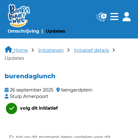
Navigatie websi
Navigatie
(huidige pagina)
(huidige pagina)
Omschrijving
Updates
Home
Initiatieven
Initiatief details
Updates
burendaglunch
26 september 2025
Isengardplein
Stulp Amerpoort
volg dit initiatief
Er zijn op dit moment geen updates voor dit