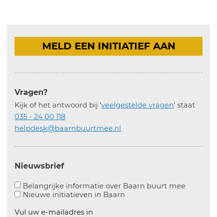
MELD EEN INITIATIEF AAN
Vragen?
Kijk of het antwoord bij '
veelgestelde vragen
' staat
035 - 24 00 118
helpdesk@baarnbuurtmee.nl
Nieuwsbrief
Aanvinke
Belangrijke informatie over Baarn buurt mee
Nieuwe initiatieven in
Baarn
Vul uw e-mailadres in