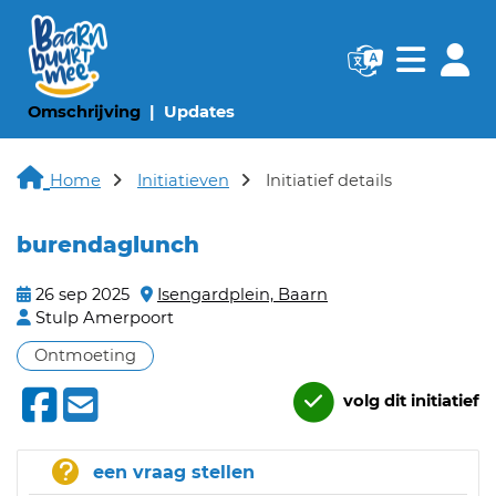
Navigatie websi
Navigatie
(huidige pagina)
(huidige pagina)
Omschrijving
Updates
Home
Initiatieven
Initiatief details
burendaglunch
26 sep 2025
Isengardplein, Baarn
Stulp Amerpoort
Ontmoeting
volg dit initiatief
een vraag stellen