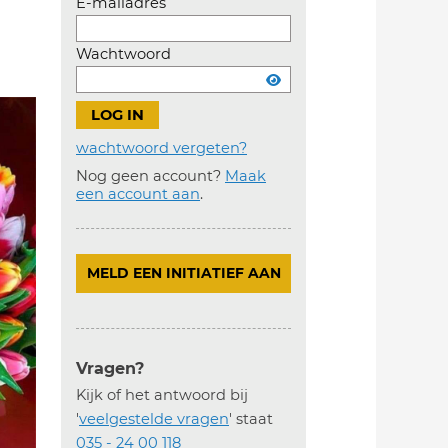
E-mailadres
Wachtwoord
wachtwoord vergeten?
Nog geen account?
Maak
Account
een account aan
.
aanmaken
MELD EEN INITIATIEF AAN
Vragen?
Kijk of het antwoord bij
'
veelgestelde vragen
' staat
035 - 24 00 118