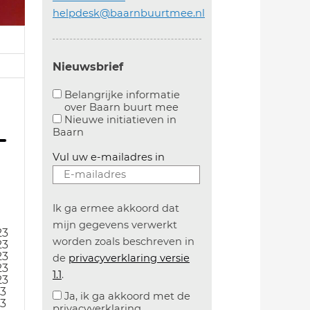
helpdesk@baarnbuurtmee.nl
Nieuwsbrief
Belangrijke informatie
over Baarn buurt mee
Aanvinken om belangrijke informatie over baarn
Nieuwe initiatieven in
Baarn
Vul uw e-mailadres in
Ik ga ermee akkoord dat
mijn gegevens verwerkt
23
worden zoals beschreven in
23
23
de
privacyverklaring versie
23
1.1
.
23
23
Ja, ik ga akkoord met de
23
privacyverklaring