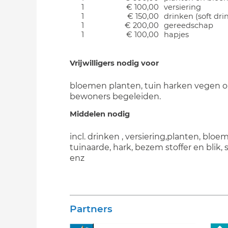
1
€ 100,00
versiering
1
€ 150,00
drinken (soft dri
1
€ 200,00
gereedschap
1
€ 100,00
hapjes
Vrijwilligers nodig voor
bloemen planten, tuin harken vegen 
bewoners begeleiden.
Middelen nodig
incl. drinken , versiering,planten, bloem
tuinaarde, hark, bezem stoffer en blik,
enz
Partners