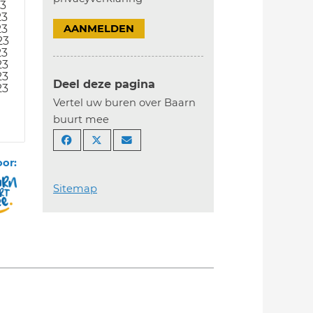
23
23
23
AANMELDEN
23
23
23
23
Deel deze pagina
23
Vertel uw buren over Baarn
buurt mee
oor:
Sitemap