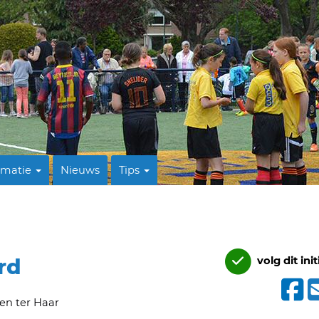
rmatie
Nieuws
Tips
rd
volg dit init
en ter Haar