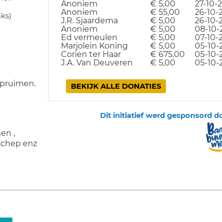
Anoniem
€ 5,00
27-10-
Anoniem
€ 55,00
26-10-
nks)
J.R. Sjaardema
€ 5,00
26-10-
Anoniem
€ 5,00
08-10-
Ed vermeulen
€ 5,00
07-10-
Marjolein Koning
€ 5,00
05-10-
Corien ter Haar
€ 675,00
05-10-
J.A. Van Deuveren
€ 5,00
05-10-
opruimen.
BEKIJK ALLE DONATIES
Dit initiatief werd gesponsord d
en ,
 schep enz