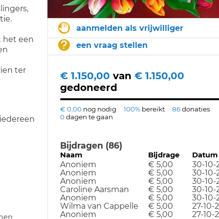
lingers,
tie.
aanmelden als vrijwilliger
t het een
een vraag stellen
en
ien ter
€ 1.150,00
van
€ 1.150,00
gedoneerd
€ 0,00
nog nodig
100%
bereikt
86
donaties
0
dagen te gaan
 iedereen
Bijdragen (86)
Naam
Bijdrage
Datum
Anoniem
€ 5,00
30-10-
Anoniem
€ 5,00
30-10-
Anoniem
€ 5,00
30-10-
Caroline Aarsman
€ 5,00
30-10-
Anoniem
€ 5,00
30-10-
Wilma van Cappelle
€ 5,00
27-10-
Anoniem
€ 5,00
27-10-
emen