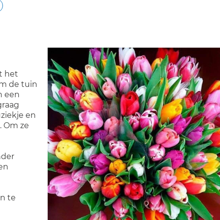
 het
om de tuin
n een
graag
ziekje en
. Om ze
nder
 en
n te