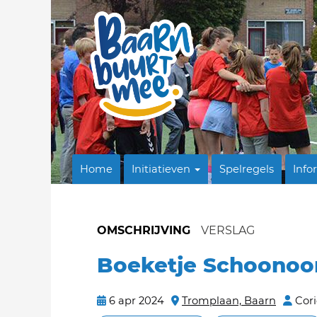
Home
Initiatieven
Spelregels
Info
OMSCHRIJVING
VERSLAG
Boeketje Schoonoo
6 apr 2024
Tromplaan, Baarn
Cori