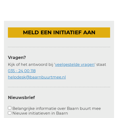
MELD EEN INITIATIEF AAN
Vragen?
Kijk of het antwoord bij '
veelgestelde vragen
' staat
035 - 24 00 118
helpdesk@baarnbuurtmee.nl
Nieuwsbrief
Aanvinke
Belangrijke informatie over Baarn buurt mee
Nieuwe initiatieven in
Baarn