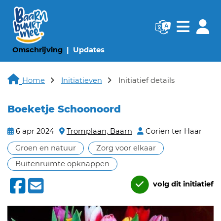
Navigatie websi
Navigatie
(huidige pagina)
(huidige pagina)
Omschrijving
Updates
Home
Initiatieven
Initiatief details
Boeketje Schoonoord
6 apr 2024
Tromplaan, Baarn
Corien ter Haar
Groen en natuur
Zorg voor elkaar
Buitenruimte opknappen
volg dit initiatief